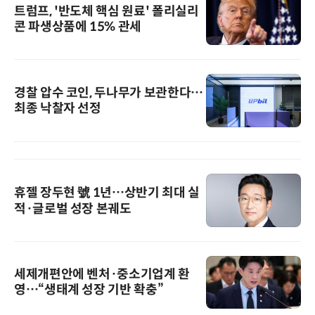
트럼프, '반도체 핵심 원료' 폴리실리
콘 파생상품에 15% 관세
경찰 압수 코인, 두나무가 보관한다…
최종 낙찰자 선정
휴젤 장두현 號 1년…상반기 최대 실
적·글로벌 성장 본궤도
세제개편안에 벤처·중소기업계 환
영…“생태계 성장 기반 확충”