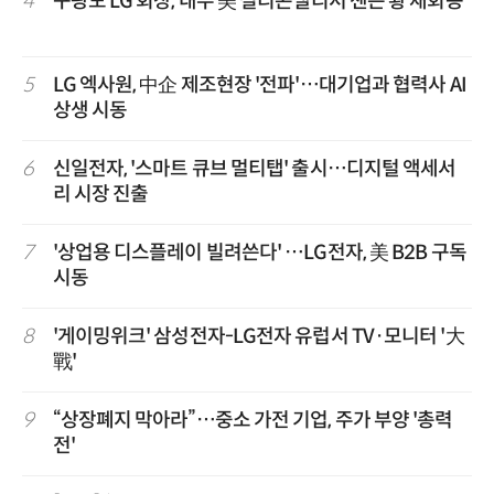
4
구광모 LG 회장, 내주 美 실리콘밸리서 젠슨 황 재회동
5
LG 엑사원, 中企 제조현장 '전파'…대기업과 협력사 AI
상생 시동
6
신일전자, '스마트 큐브 멀티탭' 출시…디지털 액세서
리 시장 진출
7
'상업용 디스플레이 빌려쓴다' …LG전자, 美 B2B 구독
시동
8
'게이밍위크' 삼성전자-LG전자 유럽서 TV·모니터 '大
戰'
9
“상장폐지 막아라”…중소 가전 기업, 주가 부양 '총력
전'