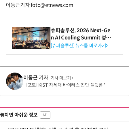
이동근기자 foto@etnews.com
슈퍼솔루션, 2026 Next-Ge
n AI Cooling Summit 성황
리 성료
[슈퍼솔루션] 뉴스룸 바로가기>
이동근 기자
기사 더보기
[포토] KIST 차세대 바이러스 진단 플랫폼 '퓨전 어세이' 개발
놓치면 아쉬운 정보
AD