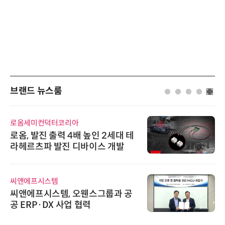
브랜드 뉴스룸
로옴세미컨덕터코리아
로옴, 발진 출력 4배 높인 2세대 테
라헤르츠파 발진 디바이스 개발
씨앤에프시스템
씨앤에프시스템, 오웬스그룹과 공
공 ERP·DX 사업 협력