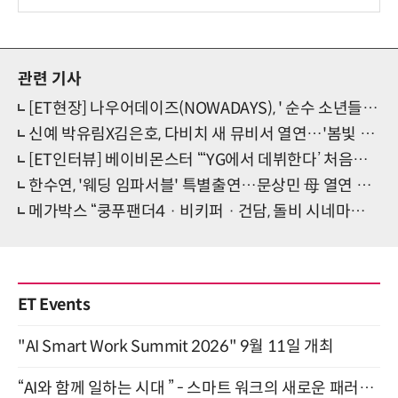
보
관련 기사
[ET현장] 나우어데이즈(NOWADAYS), ' 순수 소년들의 청량 에너제틱 OoWee'(종합)
신예 박유림X김은호, 다비치 새 뮤비서 열연…'봄빛 커플로맨스' 눈길
[ET인터뷰] 베이비몬스터 “‘YG에서 데뷔한다’ 처음부터 그 생각뿐이었어요!”
한수연, '웨딩 임파서블' 특별출연…문상민 母 열연 주목
메가박스 “쿵푸팬더4 · 비키퍼 · 건담, 돌비 시네마에서 즐기세요”
ET Events
"AI Smart Work Summit 2026" 9월 11일 개최
“AI와 함께 일하는 시대 ” - 스마트 워크의 새로운 패러다임 (9/11)