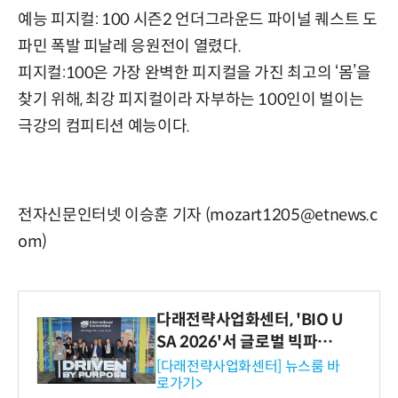
예능 피지컬: 100 시즌2 언더그라운드 파이널 퀘스트 도
파민 폭발 피날레 응원전이 열렸다.
피지컬:100은 가장 완벽한 피지컬을 가진 최고의 ‘몸’을
찾기 위해, 최강 피지컬이라 자부하는 100인이 벌이는
극강의 컴피티션 예능이다.
전자신문인터넷 이승훈 기자 (mozart1205@etnews.c
om)
다래전략사업화센터, 'BIO U
SA 2026'서 글로벌 빅파마
와의 비즈니스 미팅 지원…K
[다래전략사업화센터] 뉴스룸 바
로가기>
-바이오 해외 진출 교두보 확