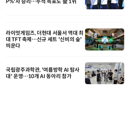
P%'차 승리…누적 득표도 金 1위
라이엇게임즈, 더현대 서울서 역대 최
대 TFT 축제…신규 세트 '신비의 숲'
띄운다
국립광주과학관, '여름방학 AI 탐사
대' 운영…10개 AI 동아리 참가