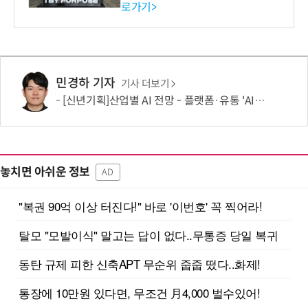
로가기>
-바이오 해외 진출 교두보 확
보
민경하 기자
기사 더보기
[신년기획]산업별 AI 전망 - 플랫폼·유통 'AI 에이전트 시대' 개막
놓치면 아쉬운 정보
AD