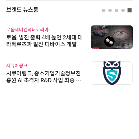
브랜드 뉴스룸
옴세미컨덕터코리아
다래전
옴, 발진 출력 4배 높인 2세대 테
다래전
헤르츠파 발진 디바이스 개발
026
스 미
교두
큐어링크
노보센
큐어링크, 중소기업기술정보진
노보센
원 AI 초격차 R&D 사업 최종 선
난제 
기
한국태
태양유
6' 
가스 