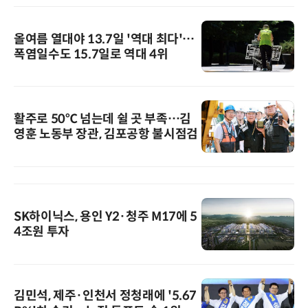
올여름 열대야 13.7일 '역대 최다'…
폭염일수도 15.7일로 역대 4위
활주로 50℃ 넘는데 쉴 곳 부족…김
영훈 노동부 장관, 김포공항 불시점검
SK하이닉스, 용인 Y2·청주 M17에 5
4조원 투자
김민석, 제주·인천서 정청래에 '5.67