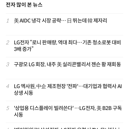
전자 많이 본 뉴스
1
美 AIDC 냉각 시장 공략… 日 뛰는데 韓 제자리
2
LG전자 “로니 판매량, 역대 최다…기존 청소로봇 대비
3배 증가”
3
구광모 LG 회장, 내주 美 실리콘밸리서 젠슨 황 재회동
4
LG 엑사원, 中企 제조현장 '전파'…대기업과 협력사 AI
상생 시동
5
'상업용 디스플레이 빌려쓴다' …LG전자, 美 B2B 구독
시동