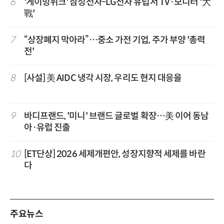
6
'게이밍위크' 삼성전자-LG전자 유럽서 TV·모니터 '大
戰'
7
“상장폐지 막아라”…중소 가전 기업, 주가 부양 '총력
전'
8
[사설] 美 AIDC 냉각 시장, 우리도 현지 대응을
9
바디프랜드, '미니' 브랜드 글로벌 확장…美 이어 동남
아·유럽 진출
10
[ET단상] 2026 세제개편안, 성장지향적 세제를 바란
다
주요뉴스