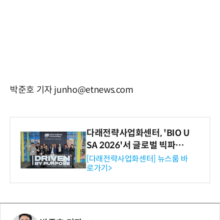
박준호 기자 junho@etnews.com
다래전략사업화센터, 'BIO U
SA 2026'서 글로벌 빅파마
와의 비즈니스 미팅 지원…K
[다래전략사업화센터] 뉴스룸 바
로가기>
-바이오 해외 진출 교두보 확
보