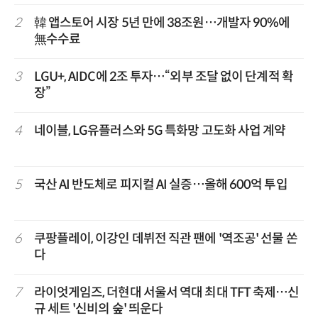
2
韓 앱스토어 시장 5년 만에 38조원…개발자 90%에
無수수료
3
LGU+, AIDC에 2조 투자…“외부 조달 없이 단계적 확
장”
4
네이블, LG유플러스와 5G 특화망 고도화 사업 계약
5
국산 AI 반도체로 피지컬 AI 실증…올해 600억 투입
6
쿠팡플레이, 이강인 데뷔전 직관 팬에 '역조공' 선물 쏜
다
7
라이엇게임즈, 더현대 서울서 역대 최대 TFT 축제…신
규 세트 '신비의 숲' 띄운다