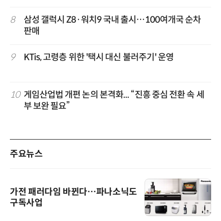
8
삼성 갤럭시 Z8·워치9 국내 출시…100여개국 순차
판매
9
KTis, 고령층 위한 '택시 대신 불러주기' 운영
10
게임산업법 개편 논의 본격화... “진흥 중심 전환 속 세
부 보완 필요”
주요뉴스
가전 패러다임 바뀐다…파나소닉도
구독사업