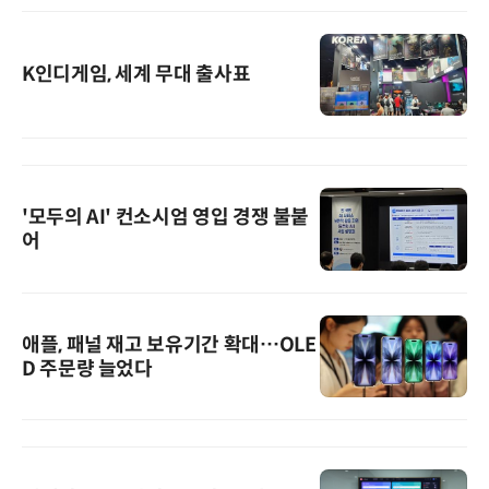
K인디게임, 세계 무대 출사표
'모두의 AI' 컨소시엄 영입 경쟁 불붙
어
애플, 패널 재고 보유기간 확대…OLE
D 주문량 늘었다