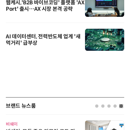
웹케시,'B2B 바이브코딩' 플랫폼 'AX
Port' 출시…AX 시장 본격 공략
AI 데이터센터, 전력반도체 업계 '새
먹거리' 급부상
브랜드 뉴스룸
비쉐이