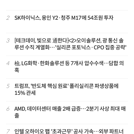
2
SK하이닉스, 용인 Y2·청주 M17에 54조원 투자
3
[테크데이, 빛으로 通한다]<2>오이솔루션, 광 통신 솔
루션 수직 계열화…'실리콘 포토닉스·CPO 집중 공략'
4
檢, LG화학·한화솔루션 등 7개사 압수수색…담합 의
혹
5
트럼프, '반도체 핵심 원료' 폴리실리콘 파생상품에
15% 관세
6
AMD, 데이터센터 매출 2배 급증…2분기 사상 최대 매
출
7
인텔 오하이오 팹 '초과근무' 공사 가속…외부 파트너