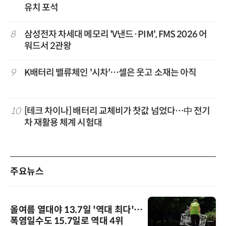
유치 포석
8
삼성전자 차세대 메모리 'V낸드·PIM', FMS 2026 어
워드서 2관왕
9
K배터리 밸류체인 '시차'…셀은 웃고 소재는 아직
10
[테크 차이나] 배터리 교체비가 찻값 넘었다…中 전기
차 재활용 체계 시험대
주요뉴스
올여름 열대야 13.7일 '역대 최다'…
폭염일수도 15.7일로 역대 4위