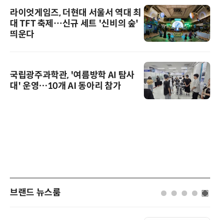
라이엇게임즈, 더현대 서울서 역대 최
대 TFT 축제…신규 세트 '신비의 숲'
띄운다
국립광주과학관, '여름방학 AI 탐사
대' 운영…10개 AI 동아리 참가
브랜드 뉴스룸