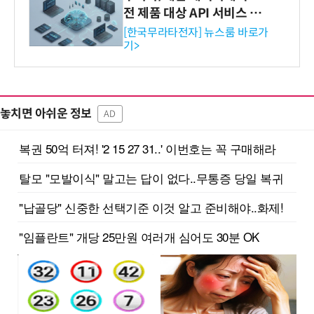
전 제품 대상 API 서비스 제
공…73개 제품 카테고리로
[한국무라타전자] 뉴스룸 바로가
기>
확대
놓치면 아쉬운 정보
AD