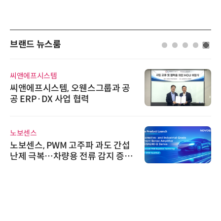
브랜드 뉴스룸
씨앤에프시스템
씨앤에프시스템, 오웬스그룹과 공
공 ERP·DX 사업 협력
노보센스
노보센스, PWM 고주파 과도 간섭
난제 극복…차량용 전류 감지 증폭
기