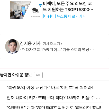
비쉐이, 모든 주요 리모컨 코
드 지원하는 TSOP15300 시
리즈 IR 수신기 출시
[비쉐이] 뉴스룸 바로가기>
김지웅 기자
기사 더보기
현대차그룹, 'PV5 웨이브' 기술 스토리 영상 조회수 1000만뷰 돌파
놓치면 아쉬운 정보
AD