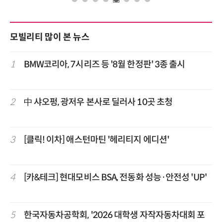
모빌리티 많이 본 뉴스
1
BMW코리아, 7시리즈 등 '8월 한정판' 3종 출시
2
中 샤오펑, 광저우 본사로 딜러사 10곳 초청
3
[클릭! 이차] 애스턴마틴 '헤리티지 에디션'
4
[카&테크] 현대모비스 BSA, 전동화 성능·안전성 'UP'
5
한국자동차공학회, '2026 대학생 자작자동차대회 포