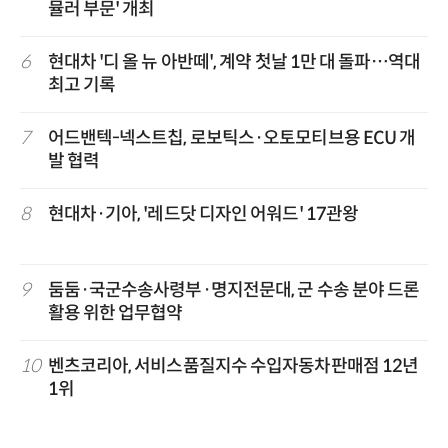
뮬러 부문' 개최
6
현대차 '디 올 뉴 아반떼', 계약 첫날 1만 대 돌파…역대
최고 기록
7
어드밴텍-넥스트칩, 로보틱스·오토모티브용 ECU 개
발 협력
8
현대차·기아, '레드닷 디자인 어워드' 17관왕
9
둠둠·국군수송사령부·명지전문대, 군 수송 분야 드론
활용 위한 업무협약
10
벤츠코리아, 서비스품질지수 수입자동차판매점 12년
1위