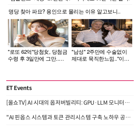
ET Events
[올쇼TV] AI 시대의 옵저버빌리티: GPU·LLM 모니터링부터 AI 기반 장애 대응까지 (8/11 생방송)
"AI 핀옵스 시스템과 토큰 관리시스템 구축 노하우 공개" 잠실 한국광고문화회관 2층 대회의실 (8/21)