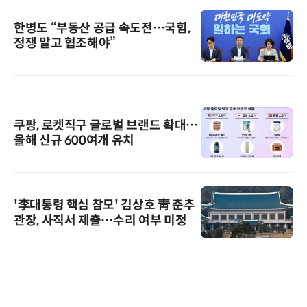
한병도 “부동산 공급 속도전…국힘,
정쟁 말고 협조해야”
쿠팡, 로켓직구 글로벌 브랜드 확대…
올해 신규 600여개 유치
'李대통령 핵심 참모' 김상호 靑 춘추
관장, 사직서 제출…수리 여부 미정