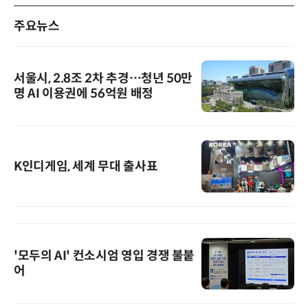
주요뉴스
서울시, 2.8조 2차 추경…청년 50만
명 AI 이용권에 56억원 배정
K인디게임, 세계 무대 출사표
'모두의 AI' 컨소시엄 영입 경쟁 불붙
어