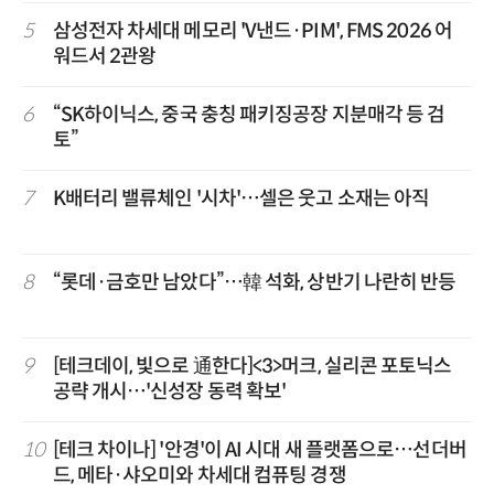
5
삼성전자 차세대 메모리 'V낸드·PIM', FMS 2026 어
워드서 2관왕
6
“SK하이닉스, 중국 충칭 패키징공장 지분매각 등 검
토”
7
K배터리 밸류체인 '시차'…셀은 웃고 소재는 아직
8
“롯데·금호만 남았다”…韓 석화, 상반기 나란히 반등
9
[테크데이, 빛으로 通한다]<3>머크, 실리콘 포토닉스
공략 개시…'신성장 동력 확보'
10
[테크 차이나] '안경'이 AI 시대 새 플랫폼으로…선더버
드, 메타·샤오미와 차세대 컴퓨팅 경쟁