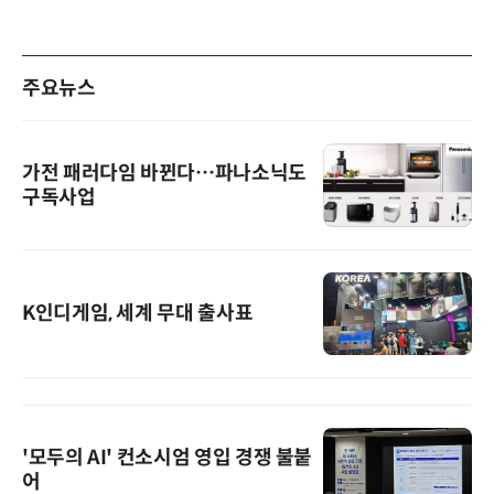
주요뉴스
가전 패러다임 바뀐다…파나소닉도
구독사업
K인디게임, 세계 무대 출사표
'모두의 AI' 컨소시엄 영입 경쟁 불붙
어