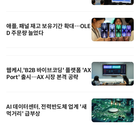
애플, 패널 재고 보유기간 확대…OLE
D 주문량 늘었다
웹케시,'B2B 바이브코딩' 플랫폼 'AX
Port' 출시…AX 시장 본격 공략
AI 데이터센터, 전력반도체 업계 '새
먹거리' 급부상