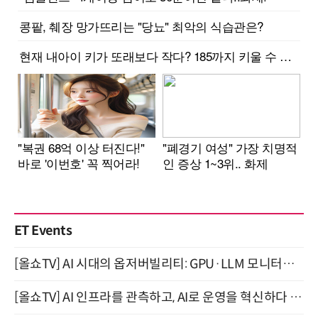
ET Events
[올쇼TV] AI 시대의 옵저버빌리티: GPU·LLM 모니터링부터 AI 기반 장애 대응까지 (8/11 생방송)
[올쇼TV] AI 인프라를 관측하고, AI로 운영을 혁신하다 (8월 11일 생방송)