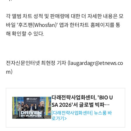
각 앨범 차트 성적 및 판매량에 대한 더 자세한 내용은 모
바일 '후즈팬(Whosfan)' 앱과 한터차트 홈페이지를 통
해 확인할 수 있다.
전자신문인터넷 최현정 기자 (laugardagr@etnews.co
m)
다래전략사업화센터, 'BIO U
SA 2026'서 글로벌 빅파마
와의 비즈니스 미팅 지원…K
[다래전략사업화센터] 뉴스룸 바
로가기>
-바이오 해외 진출 교두보 확
보