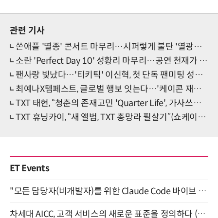
관련 기사
쏜애플 '멸종' 콘서트 마무리…시퍼렇게 불탄 '열광의 도가니'
소란 'Perfect Day 10' 성황리 마무리…공연 천재가 선물한 '완벽한 날'
팬사랑 빛났다…'티키틱' 이신혁, 첫 단독 팬미팅 성황리 마무리
최예나X템페스트, 글로벌 행보 잇는다…'케이콘 재팬 2024' 출격
TXT 태현, “청춘의 존재고민 'Quarter Life', 가사쓰면서도 용기”(쇼케이스)
TXT 휴닝카이, “새 앨범, TXT 총망라 필살기”(쇼케이스)
ET Events
"모든 담당자(비개발자)를 위한 Claude Code 바이브 코딩 2-day 부트캠프" 9월 16~17일 개최
차세대 AICC, 고객 서비스의 새로운 표준을 정의하다 (9/9)