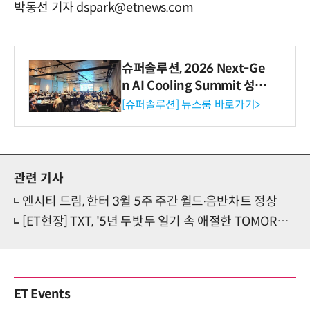
박동선 기자 dspark@etnews.com
슈퍼솔루션, 2026 Next-Ge
n AI Cooling Summit 성황
리 성료
[슈퍼솔루션] 뉴스룸 바로가기>
관련 기사
엔시티 드림, 한터 3월 5주 주간 월드‧음반차트 정상
[ET현장] TXT, '5년 두밧두 일기 속 애절한 TOMORROW'(종합)
ET Events