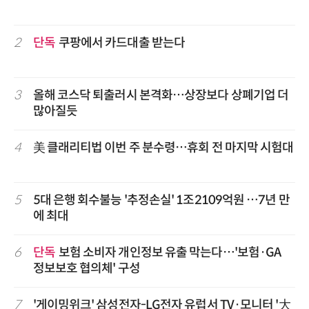
2
단독
쿠팡에서 카드대출 받는다
3
올해 코스닥 퇴출러시 본격화…상장보다 상폐기업 더
많아질듯
4
美 클래리티법 이번 주 분수령…휴회 전 마지막 시험대
5
5대 은행 회수불능 '추정손실' 1조2109억원 …7년 만
에 최대
6
단독
보험 소비자 개인정보 유출 막는다…'보험·GA
정보보호 협의체' 구성
7
'게이밍위크' 삼성전자-LG전자 유럽서 TV·모니터 '大