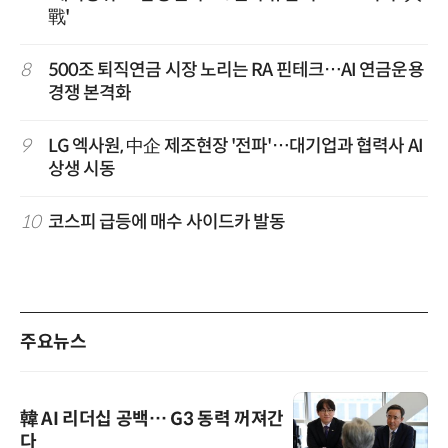
戰'
8
500조 퇴직연금 시장 노리는 RA 핀테크…AI 연금운용
경쟁 본격화
9
LG 엑사원, 中企 제조현장 '전파'…대기업과 협력사 AI
상생 시동
10
코스피 급등에 매수 사이드카 발동
주요뉴스
韓 AI 리더십 공백… G3 동력 꺼져간
다