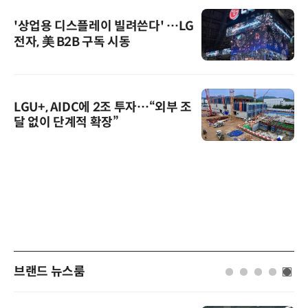
'상업용 디스플레이 빌려쓴다' …LG
전자, 美 B2B 구독 시동
LGU+, AIDC에 2조 투자…“외부 조
달 없이 단계적 확장”
브랜드 뉴스룸