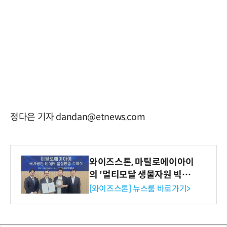
정다은 기자 dandan@etnews.com
와이즈스톤, 마틸로에이아이
의 '멀티모달 생물자원 빅데
이터'에 DQ인증 최고 등급
[와이즈스톤] 뉴스룸 바로가기>
수여