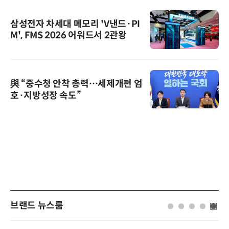
삼성전자 차세대 메모리 'V낸드·PI
M', FMS 2026 어워드서 2관왕
與 “중수청 안착 총력…세제개편 엄
호·지방성장 속도”
브랜드 뉴스룸