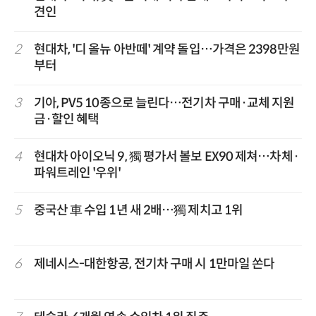
견인
2
현대차, '디 올뉴 아반떼' 계약 돌입…가격은 2398만원
부터
3
기아, PV5 10종으로 늘린다…전기차 구매·교체 지원
금·할인 혜택
4
현대차 아이오닉 9, 獨 평가서 볼보 EX90 제쳐…차체·
파워트레인 '우위'
5
중국산 車 수입 1년 새 2배…獨 제치고 1위
6
제네시스-대한항공, 전기차 구매 시 1만마일 쏜다