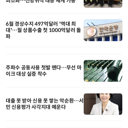
최소화…전방위적 대응 체계 가동”
6월 경상수지 497억달러 '역대 최
대'…월 상품수출 첫 1000억달러 돌
파
주파수 공동사용 첫발 뗀다…무선 마
이크 대상 실증 착수
대출 못 받아 신용 못 쌓는 악순환…서
민 신용평가 사각지대 메운다