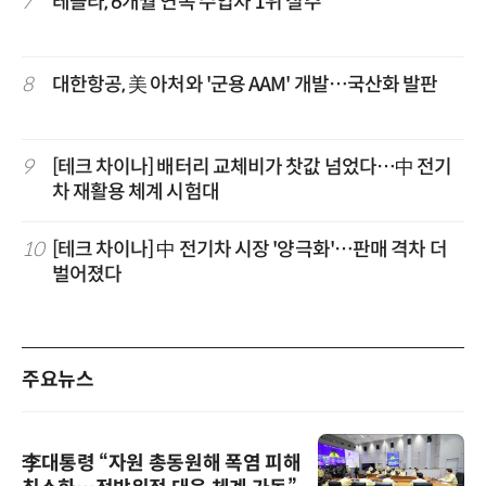
7
테슬라, 6개월 연속 수입차 1위 질주
8
대한항공, 美 아처와 '군용 AAM' 개발…국산화 발판
9
[테크 차이나] 배터리 교체비가 찻값 넘었다…中 전기
차 재활용 체계 시험대
10
[테크 차이나] 中 전기차 시장 '양극화'…판매 격차 더
벌어졌다
주요뉴스
李대통령 “자원 총동원해 폭염 피해