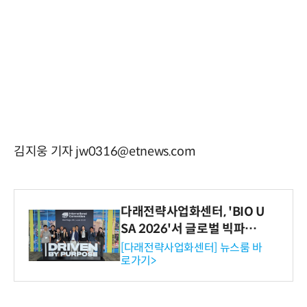
김지웅 기자 jw0316@etnews.com
다래전략사업화센터, 'BIO U
SA 2026'서 글로벌 빅파마
와의 비즈니스 미팅 지원…K
[다래전략사업화센터] 뉴스룸 바
로가기>
-바이오 해외 진출 교두보 확
보