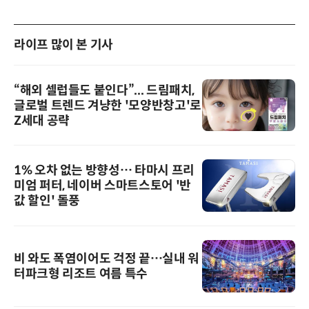
라이프 많이 본 기사
“해외 셀럽들도 붙인다”... 드림패치,
글로벌 트렌드 겨냥한 '모양반창고'로
Z세대 공략
1% 오차 없는 방향성… 타마시 프리
미엄 퍼터, 네이버 스마트스토어 '반
값 할인' 돌풍
비 와도 폭염이어도 걱정 끝…실내 워
터파크형 리조트 여름 특수