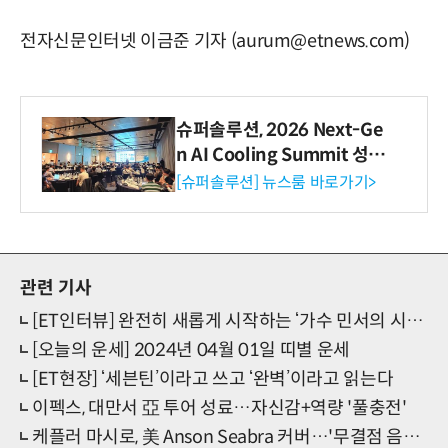
전자신문인터넷 이금준 기자 (aurum@etnews.com)
슈퍼솔루션, 2026 Next-Ge
n AI Cooling Summit 성황
리 성료
[슈퍼솔루션] 뉴스룸 바로가기>
관련 기사
[ET인터뷰] 완전히 새롭게 시작하는 ‘가수 민서의 시즌2’
[오늘의 운세] 2024년 04월 01일 띠별 운세
[ET현장] ‘세븐틴’이라고 쓰고 ‘완벽’이라고 읽는다
이펙스, 대만서 亞 투어 성료…자신감+역량 '풀충전'
케플러 마시로, 美 Anson Seabra 커버…'무결점 음색+비주얼'