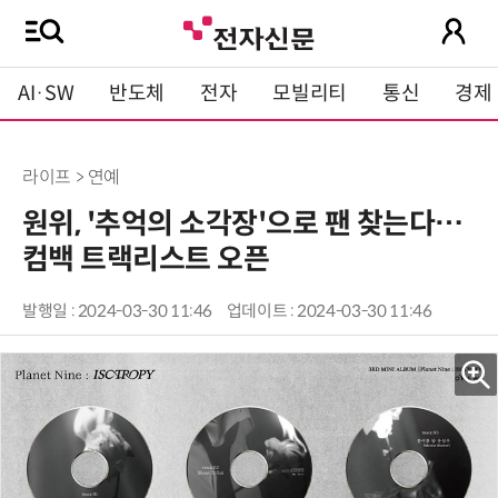
AI·SW
반도체
전자
모빌리티
통신
경제
라이프 > 연예
원위, '추억의 소각장'으로 팬 찾는다…
컴백 트랙리스트 오픈
발행일 : 2024-03-30 11:46
업데이트 : 2024-03-30 11:46