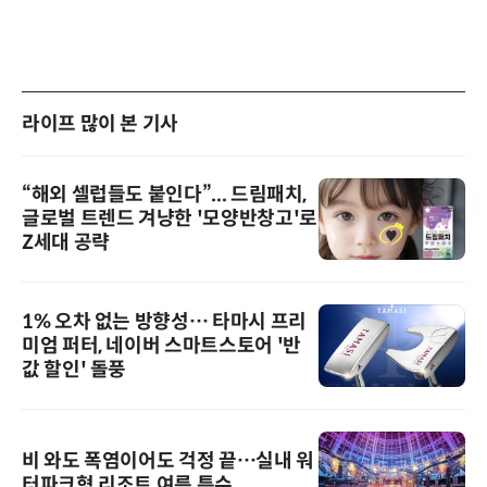
라이프 많이 본 기사
“해외 셀럽들도 붙인다”... 드림패치,
글로벌 트렌드 겨냥한 '모양반창고'로
Z세대 공략
1% 오차 없는 방향성… 타마시 프리
미엄 퍼터, 네이버 스마트스토어 '반
값 할인' 돌풍
비 와도 폭염이어도 걱정 끝…실내 워
터파크형 리조트 여름 특수