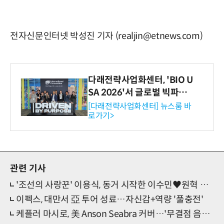
전자신문인터넷 박성진 기자 (realjin@etnews.com)
다래전략사업화센터, 'BIO U
SA 2026'서 글로벌 빅파마
와의 비즈니스 미팅 지원…K
[다래전략사업화센터] 뉴스룸 바
로가기>
-바이오 해외 진출 교두보 확
보
관련 기사
'조선의 사랑꾼' 이용식, 동거 시작한 이수민♥원혁 스위트홈 습격
이펙스, 대만서 亞 투어 성료…자신감+역량 '풀충전'
케플러 마시로, 美 Anson Seabra 커버…'무결점 음색+비주얼'