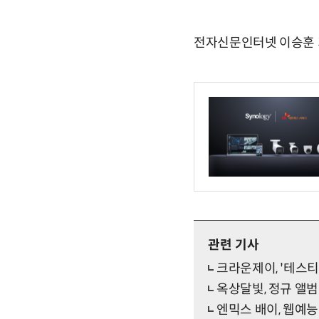
전자신문인터넷 이승훈 기자 
관련 기사
크라운제이, '테스티파
옥상달빛, 정규 앨범 
엔믹스 배이, 웹예능 