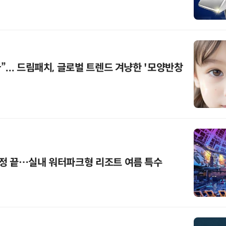
... 드림패치, 글로벌 트렌드 겨냥한 '모양반창
정 끝…실내 워터파크형 리조트 여름 특수