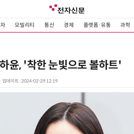
전자
모빌리티
통신
경제
플랫폼·유통
과학
송하윤, '착한 눈빛으로 볼하트'
업데이트 : 2024-02-29 12:19