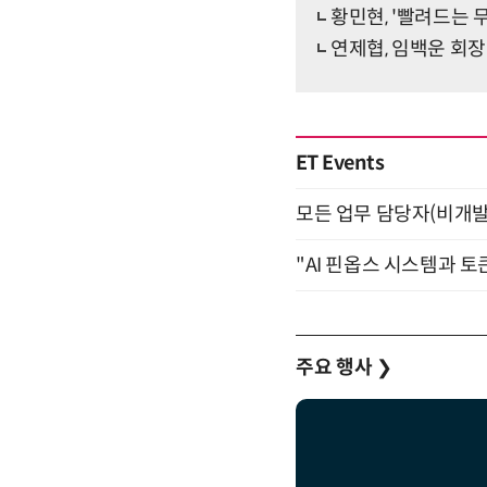
황민현, '빨려드는 무
연제협, 임백운 회장
ET Events
모든 업무 담당자(비개발자
"AI 핀옵스 시스템과 토
주요 행사
❯