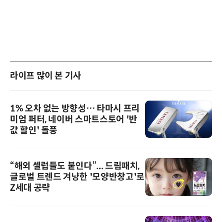
라이프 많이 본 기사
1% 오차 없는 방향성… 타마시 프리
미엄 퍼터, 네이버 스마트스토어 '반
값 할인' 돌풍
“해외 셀럽들도 붙인다”... 드림패치,
글로벌 트렌드 겨냥한 '모양반창고'로
Z세대 공략