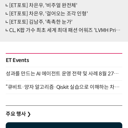
[ET포토] 차은우, '비주얼 완전체'
[ET포토] 차은우, '걸어오는 조각 인형'
[ET포토] 김남주, '촉촉한 눈가'
CL, K팝 가수 최초 세계 최대 패션 어워즈 'LVMH Prize' 심사위원 합류
ET Events
성과를 만드는 AI 에이전트 운영 전략 및 사례 8월 27일 개최
“큐비트·양자 알고리즘·Qiskit 실습으로 이해하는 차세대 컴퓨팅” (8/28)
주요 행사
❯