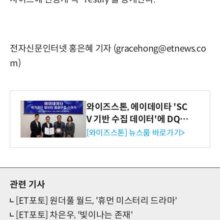
전자신문인터넷 홍은혜 기자 (gracehong@etnews.co
m)
와이즈스톤, 에이데이타 'SC
V 기반 수집 데이터'에 DQ인
증 최고 등급 수여
[와이즈스톤] 뉴스룸 바로가기>
관련 기사
[ET포토] 원더풀 월드, '휴먼 미스터리 드라마'
[ET포토] 차은우, '빛이나는 존재'