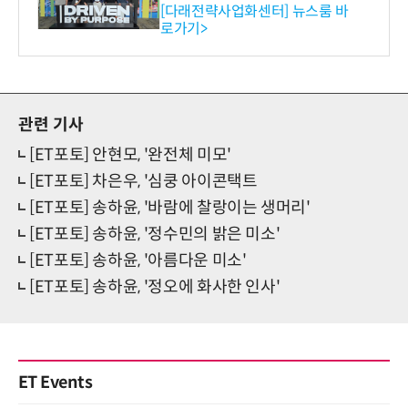
와의 비즈니스 미팅 지원…K
[다래전략사업화센터] 뉴스룸 바
로가기>
-바이오 해외 진출 교두보 확
보
관련 기사
[ET포토] 안현모, '완전체 미모'
[ET포토] 차은우, '심쿵 아이콘택트
[ET포토] 송하윤, '바람에 찰랑이는 생머리'
[ET포토] 송하윤, '정수민의 밝은 미소'
[ET포토] 송하윤, '아름다운 미소'
[ET포토] 송하윤, '정오에 화사한 인사'
ET Events