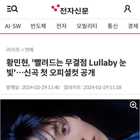
AI·SW
반도체
전자
모빌리티
통신
경제
라이프 > 연예
황민현, '빨려드는 무결점 Lullaby 눈
빛'…신곡 첫 오피셜컷 공개
발행일 : 2024-02-29 11:40
업데이트 : 2024-02-29 11:38