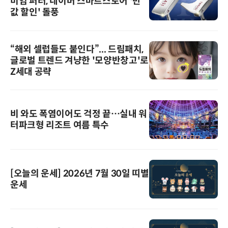
미엄 퍼터, 네이버 스마트스토어 '반
값 할인' 돌풍
“해외 셀럽들도 붙인다”... 드림패치,
글로벌 트렌드 겨냥한 '모양반창고'로
Z세대 공략
비 와도 폭염이어도 걱정 끝…실내 워
터파크형 리조트 여름 특수
[오늘의 운세] 2026년 7월 30일 띠별
운세