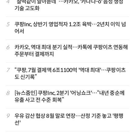
4
“찰떡같이 알아듣네”…카카오, '카나나-o' 음성 생성
기술 고도화
5
쿠팡Inc, 상반기 영업적자 1.2조 육박…2년치 이익 넘
어서
6
카카오, 역대 최대 분기 실적…카톡에 쿠팡이츠 연동해
주문부터 결제까지
7
“쿠팡, 7월 결제액 6조1100억 '역대 최대'…쿠팡이츠
도 신기록”
8
[뉴스줌인] 쿠팡Inc, 2분기 '어닝쇼크'…“내년 중순께
유출 사고 전 수준 회복”
9
우유 감산 협상 8월 말로 연장…산정 기준 놓고 '평행
선'