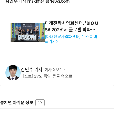
김민수기자 mskim@etnews.com
다래전략사업화센터, 'BIO U
SA 2026'서 글로벌 빅파마
와의 비즈니스 미팅 지원…K
[다래전략사업화센터] 뉴스룸 바
로가기>
-바이오 해외 진출 교두보 확
보
김민수 기자
기사 더보기
[포토] 39도 폭염, 동굴 속으로
놓치면 아쉬운 정보
AD