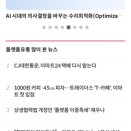
AI 시대의 의사결정을 바꾸는 수리최적화(Optimization): 실제 산업 적용 사례와 활용 전략
플랫폼유통 많이 본 뉴스
1
CJ대한통운, 이마트24 택배 다시 맡는다
2
1000원 커피·45㎝ 피자…트레이더스 'T-카페', 이마
트 첫 입점
3
상생협력법 개정안 '플랫폼 이중족쇄' 채우나