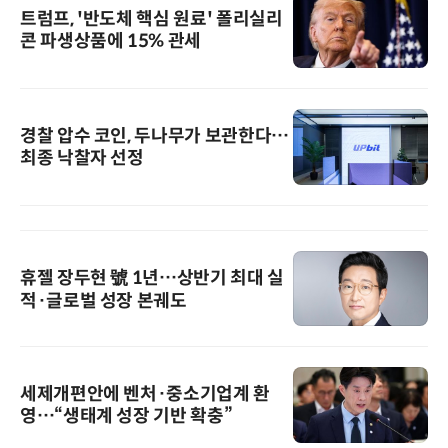
트럼프, '반도체 핵심 원료' 폴리실리
콘 파생상품에 15% 관세
경찰 압수 코인, 두나무가 보관한다…
최종 낙찰자 선정
휴젤 장두현 號 1년…상반기 최대 실
적·글로벌 성장 본궤도
세제개편안에 벤처·중소기업계 환
영…“생태계 성장 기반 확충”