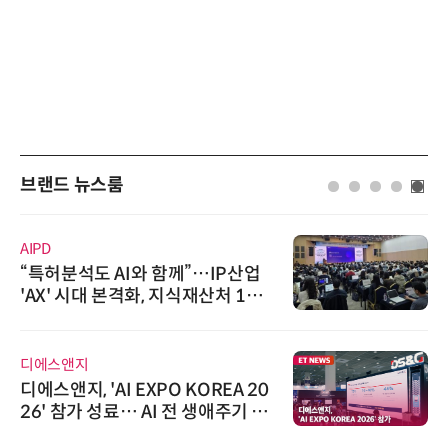
브랜드 뉴스룸
AIPD
“특허분석도 AI와 함께”…IP산업
'AX' 시대 본격화, 지식재산처 1호
AI IP데이터분석사 탄생
디에스앤지
디에스앤지, 'AI EXPO KOREA 20
26' 참가 성료… AI 전 생애주기 아
우르는 통합 솔루션 선봬