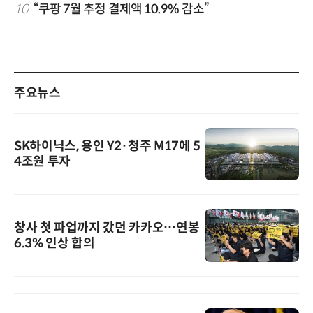
10
“쿠팡 7월 추정 결제액 10.9% 감소”
주요뉴스
SK하이닉스, 용인 Y2·청주 M17에 5
4조원 투자
창사 첫 파업까지 갔던 카카오…연봉
6.3% 인상 합의