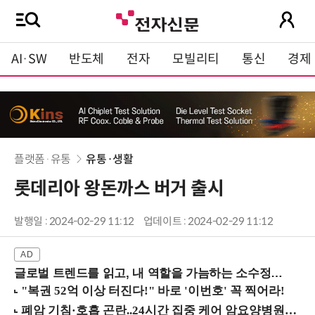
AI·SW
반도체
전자
모빌리티
통신
경제
플랫폼·유통
유통·생활
롯데리아 왕돈까스 버거 출시
발행일 : 2024-02-29 11:12
업데이트 : 2024-02-29 11:12
글로벌 트렌드를 읽고, 내 역할을 가늠하는 소수정예 실습 워크숍 (8/28 신논현역)