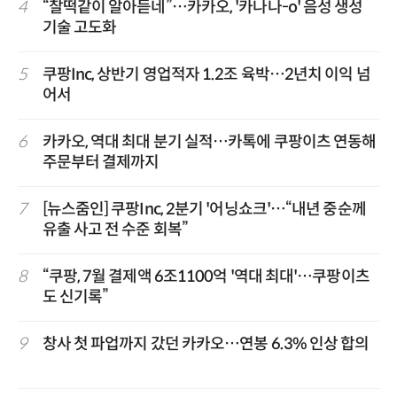
4
“찰떡같이 알아듣네”…카카오, '카나나-o' 음성 생성
기술 고도화
5
쿠팡Inc, 상반기 영업적자 1.2조 육박…2년치 이익 넘
어서
6
카카오, 역대 최대 분기 실적…카톡에 쿠팡이츠 연동해
주문부터 결제까지
7
[뉴스줌인] 쿠팡Inc, 2분기 '어닝쇼크'…“내년 중순께
유출 사고 전 수준 회복”
8
“쿠팡, 7월 결제액 6조1100억 '역대 최대'…쿠팡이츠
도 신기록”
9
창사 첫 파업까지 갔던 카카오…연봉 6.3% 인상 합의