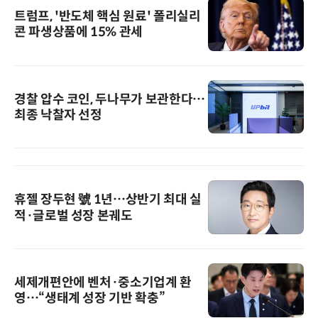
트럼프, '반도체 핵심 원료' 폴리실리
콘 파생상품에 15% 관세
경찰 압수 코인, 두나무가 보관한다…
최종 낙찰자 선정
휴젤 장두현 號 1년…상반기 최대 실
적·글로벌 성장 본궤도
세제개편안에 벤처·중소기업계 환
영…“생태계 성장 기반 확충”