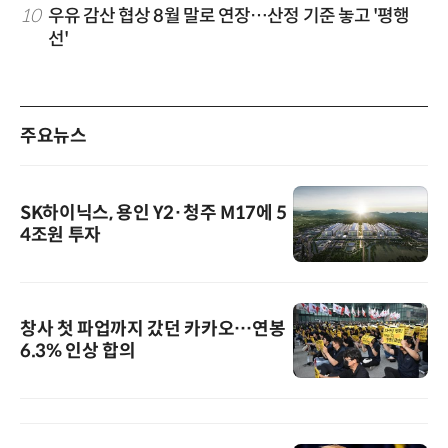
10
우유 감산 협상 8월 말로 연장…산정 기준 놓고 '평행
선'
주요뉴스
SK하이닉스, 용인 Y2·청주 M17에 5
4조원 투자
창사 첫 파업까지 갔던 카카오…연봉
6.3% 인상 합의