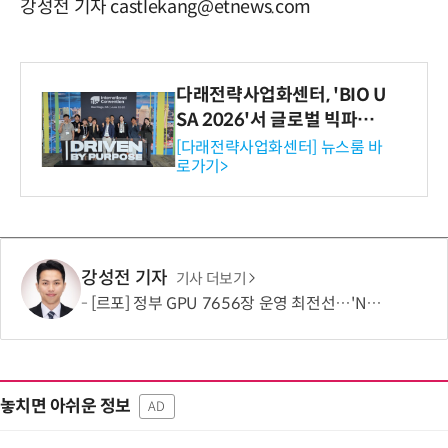
강성전 기자 castlekang@etnews.com
다래전략사업화센터, 'BIO U
SA 2026'서 글로벌 빅파마
와의 비즈니스 미팅 지원…K
[다래전략사업화센터] 뉴스룸 바
로가기>
-바이오 해외 진출 교두보 확
보
강성전 기자
기사 더보기
[르포] 정부 GPU 7656장 운영 최전선…'NHN 팩토리X' 가보니
놓치면 아쉬운 정보
AD