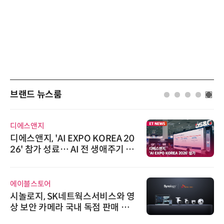
브랜드 뉴스룸
씨앤에프시스템
씨앤에프시스템, 오웬스그룹과 공
공 ERP·DX 사업 협력
위고페어
위고페어, 서울AI허브 '2026 AI 전
환(AX) 지원사업' 컨소시엄 선정