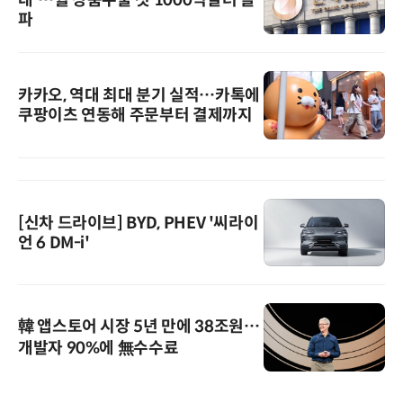
대'…월 상품수출 첫 1000억달러 돌
파
카카오, 역대 최대 분기 실적…카톡에
쿠팡이츠 연동해 주문부터 결제까지
[신차 드라이브] BYD, PHEV '씨라이
언 6 DM-i'
韓 앱스토어 시장 5년 만에 38조원…
개발자 90%에 無수수료