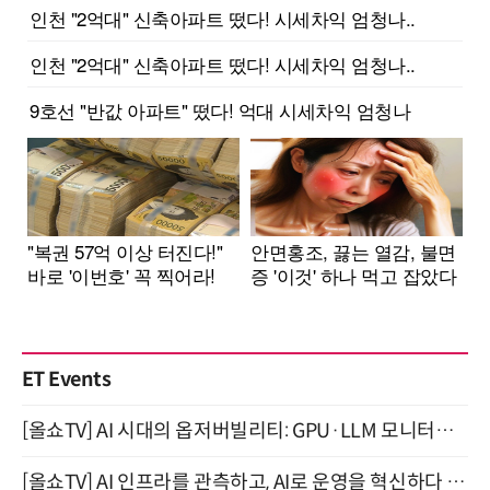
ET Events
[올쇼TV] AI 시대의 옵저버빌리티: GPU·LLM 모니터링부터 AI 기반 장애 대응까지 (8/11 생방송)
[올쇼TV] AI 인프라를 관측하고, AI로 운영을 혁신하다 (8월 11일 생방송)