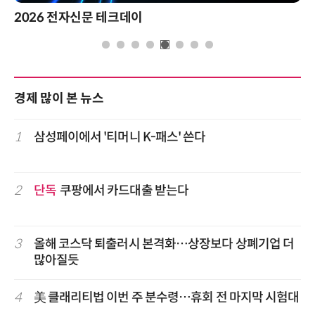
2026 전자신문 테크데이
경제 많이 본 뉴스
1
삼성페이에서 '티머니 K-패스' 쓴다
2
단독
쿠팡에서 카드대출 받는다
3
올해 코스닥 퇴출러시 본격화…상장보다 상폐기업 더
많아질듯
4
美 클래리티법 이번 주 분수령…휴회 전 마지막 시험대