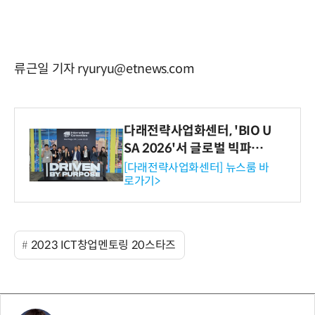
류근일 기자 ryuryu@etnews.com
다래전략사업화센터, 'BIO U
SA 2026'서 글로벌 빅파마
와의 비즈니스 미팅 지원…K
[다래전략사업화센터] 뉴스룸 바
로가기>
-바이오 해외 진출 교두보 확
보
2023 ICT창업멘토링 20스타즈