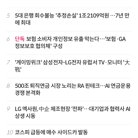
5
5대 은행 회수불능 '추정손실' 1조2109억원 …7년 만
에 최대
6
단독
보험 소비자 개인정보 유출 막는다…'보험·GA
정보보호 협의체' 구성
7
'게이밍위크' 삼성전자-LG전자 유럽서 TV·모니터 '大
戰'
8
500조 퇴직연금 시장 노리는 RA 핀테크…AI 연금운용
경쟁 본격화
9
LG 엑사원, 中企 제조현장 '전파'…대기업과 협력사 AI
상생 시동
10
코스피 급등에 매수 사이드카 발동