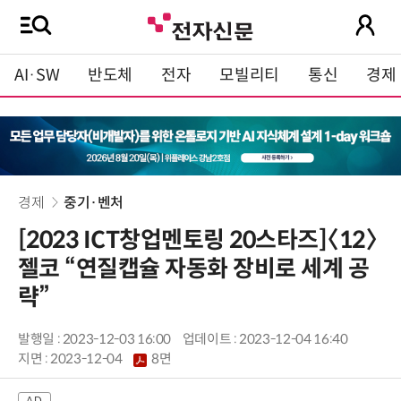
AI·SW
반도체
전자
모빌리티
통신
경제
경제
중기·벤처
[2023 ICT창업멘토링 20스타즈]〈12〉
젤코 “연질캡슐 자동화 장비로 세계 공
략”
발행일 : 2023-12-03 16:00
업데이트 : 2023-12-04 16:40
지면 :
2023-12-04
8면