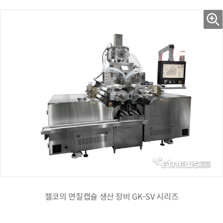
젤코의 연질캡슐 생산 장비 GK-SV 시리즈