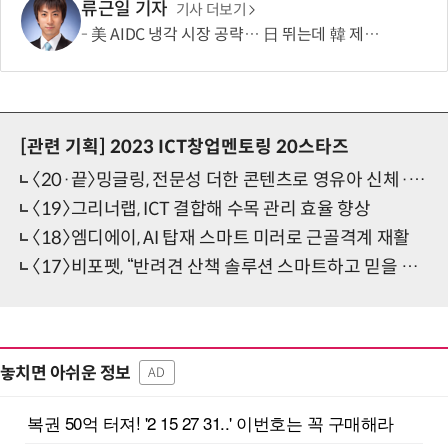
류근일 기자
기사 더보기
美 AIDC 냉각 시장 공략… 日 뛰는데 韓 제자리
[관련 기획]
2023 ICT창업멘토링 20스타즈
〈20·끝〉밍글링, 전문성 더한 콘텐츠로 영유아 신체·인지 발달 촉진
〈19〉그리너랩, ICT 결합해 수목 관리 효율 향상
〈18〉엠디에이, AI 탑재 스마트 미러로 근골격계 재활
〈17〉비포펫, “반려견 산책 솔루션 스마트하고 믿을 수 있게”
놓치면 아쉬운 정보
AD