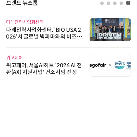
브랜드 뉴스룸
다래전략사업화센터
다래전략사업화센터, 'BIO USA 2
026'서 글로벌 빅파마와의 비즈니
스 미팅 지원…K-바이오 해외 진출
교두보 확보
위고페어
위고페어, 서울AI허브 '2026 AI 전
환(AX) 지원사업' 컨소시엄 선정