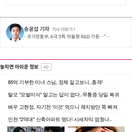
보
송윤섭 기자
기사 더보기
과기정통부, 4극 3특 자율형 R&D 가동…“지역이 직접 미래 성장동력 찾는다”
놓치면 아쉬운 정보
AD