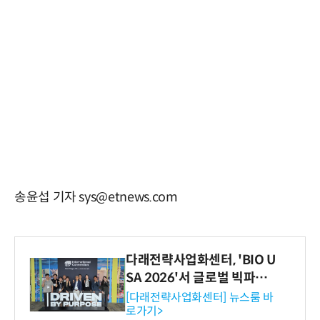
송윤섭 기자 sys@etnews.com
다래전략사업화센터, 'BIO U
SA 2026'서 글로벌 빅파마
와의 비즈니스 미팅 지원…K
[다래전략사업화센터] 뉴스룸 바
로가기>
-바이오 해외 진출 교두보 확