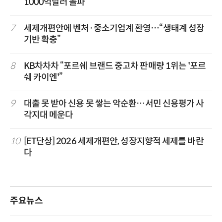
1000억달러 돌파
7
세제개편안에 벤처·중소기업계 환영…“생태계 성장
기반 확충”
8
KB차차차 “포르쉐 브랜드 중고차 판매량 1위는 '포르
쉐 카이엔'”
9
대출 못 받아 신용 못 쌓는 악순환…서민 신용평가 사
각지대 메운다
10
[ET단상] 2026 세제개편안, 성장지향적 세제를 바란
다
주요뉴스