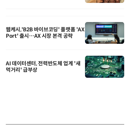
웹케시,'B2B 바이브코딩' 플랫폼 'AX
Port' 출시…AX 시장 본격 공략
AI 데이터센터, 전력반도체 업계 '새
먹거리' 급부상