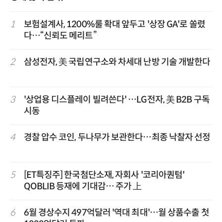
1
보험설계사, 1200%룰 확대 앞두고 '상장 GA'로 쏠렸
다…“신뢰도 메리트”
2
삼성전자, 美 국립연구소와 차세대 난방 기술 개발한다
3
'상업용 디스플레이 빌려쓴다' …LG전자, 美 B2B 구독
시동
4
경찰 압수 코인, 두나무가 보관한다…최종 낙찰자 선정
5
[ET특징주] 한국첨단소재, 자회사 '코리아퀀텀'
QOBLIB 등재에 기대감… 주가 上
6
6월 경상수지 497억달러 '역대 최대'…월 상품수출 첫