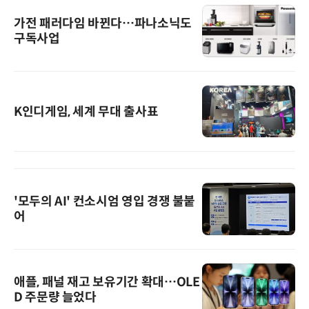
가전 패러다임 바뀐다…파나소닉도
구독사업
K인디게임, 세계 무대 출사표
'모두의 AI' 컨소시엄 영입 경쟁 불붙
어
애플, 패널 재고 보유기간 확대…OLE
D 주문량 늘었다