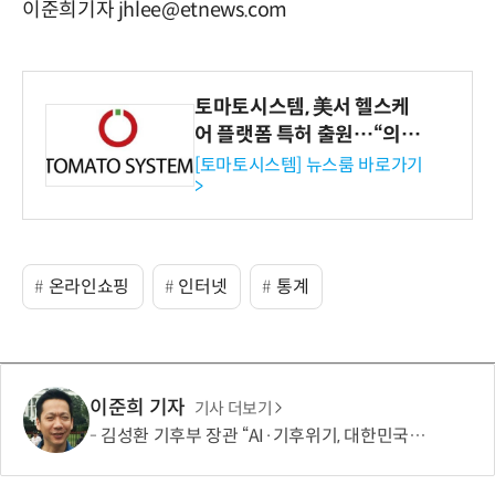
이준희기자 jhlee@etnews.com
토마토시스템, 美서 헬스케
어 플랫폼 특허 출원…“의료
기관·보험사 공략”
[토마토시스템] 뉴스룸 바로가기
>
온라인쇼핑
인터넷
통계
이준희 기자
기사 더보기
김성환 기후부 장관 “AI·기후위기, 대한민국이 함께 해결할 첫 국가 될 것”