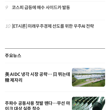
9
코스피 급등에 매수 사이드카 발동
10
[ET시론] 미래우주경제 선도를 위한 우주AI 전략
주요뉴스
美 AIDC 냉각 시장 공략… 日 뛰는데
韓 제자리
주파수 공동사용 첫발 뗀다…무선 마
이크 대상 실증 착수