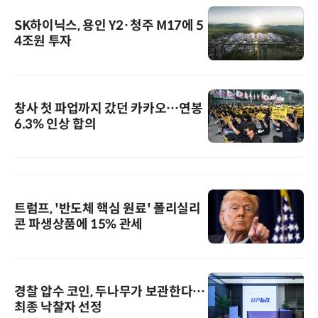
SK하이닉스, 용인 Y2·청주 M17에 5
4조원 투자
창사 첫 파업까지 갔던 카카오…연봉
6.3% 인상 합의
트럼프, '반도체 핵심 원료' 폴리실리
콘 파생상품에 15% 관세
경찰 압수 코인, 두나무가 보관한다…
최종 낙찰자 선정