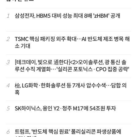
1
삼성전자, HBM5 대비 성능 최대 8배 'zHBM' 공개
2
TSMC 핵심 패키징 외주 확대…AI 반도체 제조 병목 해
소 기대
3
[테크데이, 빛으로 通한다]<2>오이솔루션, 광 통신 솔
루션 수직 계열화…'실리콘 포토닉스·CPO 집중 공략'
4
檢, LG화학·한화솔루션 등 7개사 압수수색…담합 의
혹
5
SK하이닉스, 용인 Y2·청주 M17에 54조원 투자
6
트럼프, '반도체 핵심 원료' 폴리실리콘 파생상품에