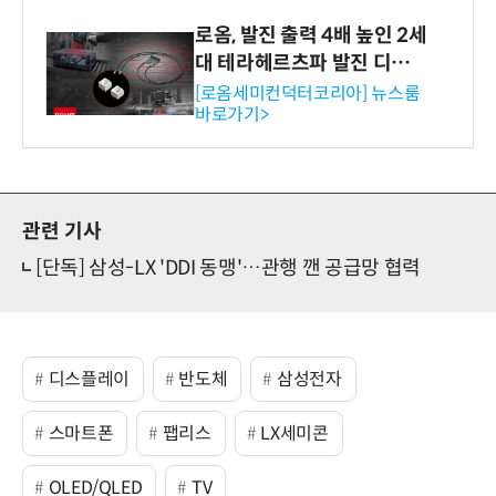
로옴, 발진 출력 4배 높인 2세
대 테라헤르츠파 발진 디바이
스 개발
[로옴세미컨덕터코리아] 뉴스룸
바로가기>
관련 기사
[단독] 삼성-LX 'DDI 동맹'…관행 깬 공급망 협력
디스플레이
반도체
삼성전자
스마트폰
팹리스
LX세미콘
OLED/QLED
TV