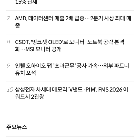
15% 관세
7
AMD, 데이터센터 매출 2배 급증…2분기 사상 최대 매
출
8
CSOT, '잉크젯 OLED'로 모니터·노트북 공략 본격
화…MSI 모니터 공개
9
인텔 오하이오 팹 '초과근무' 공사 가속…외부 파트너
유치 포석
10
삼성전자 차세대 메모리 'V낸드·PIM', FMS 2026 어
워드서 2관왕
주요뉴스