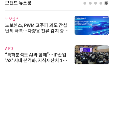
브랜드 뉴스룸
노보센스
노보센스, PWM 고주파 과도 간섭
난제 극복…차량용 전류 감지 증폭
기
AIPD
“특허분석도 AI와 함께”…IP산업
'AX' 시대 본격화, 지식재산처 1호
AI IP데이터분석사 탄생