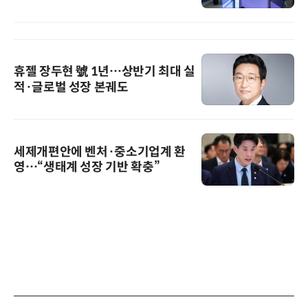
휴젤 장두현 號 1년…상반기 최대 실
적·글로벌 성장 본궤도
세제개편안에 벤처·중소기업계 환
영…“생태계 성장 기반 확충”