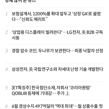
경제 많이 본 뉴스
1
보험설계사, 1200%룰 확대 앞두고 '상장 GA'로 쏠렸
다…“신뢰도 메리트”
2
'상업용 디스플레이 빌려쓴다' …LG전자, 美 B2B 구독
시동
3
경찰 압수 코인, 두나무가 보관한다…최종 낙찰자 선정
4
삼성전자, 美 국립연구소와 차세대 난방 기술 개발한다
5
[ET특징주] 한국첨단소재, 자회사 '코리아퀀텀'
QOBLIB 등재에 기대감… 주가 上
6
6월 경상수지 497억달러 '역대 최대'…월 상품수출 첫