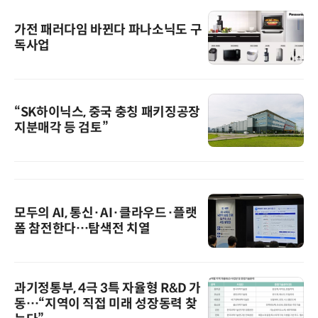
가전 패러다임 바뀐다 파나소닉도 구
독사업
“SK하이닉스, 중국 충칭 패키징공장
지분매각 등 검토”
모두의 AI, 통신·AI·클라우드·플랫
폼 참전한다…탐색전 치열
과기정통부, 4극 3특 자율형 R&D 가
동…“지역이 직접 미래 성장동력 찾