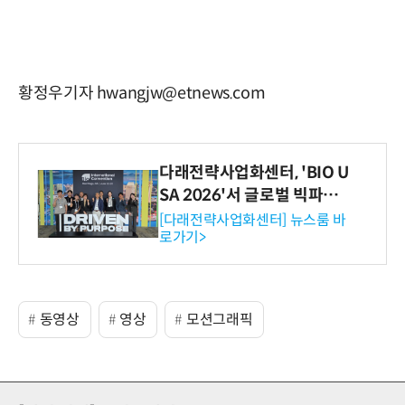
황정우기자 hwangjw@etnews.com
다래전략사업화센터, 'BIO U
SA 2026'서 글로벌 빅파마
와의 비즈니스 미팅 지원…K
[다래전략사업화센터] 뉴스룸 바
로가기>
-바이오 해외 진출 교두보 확
보
동영상
영상
모션그래픽