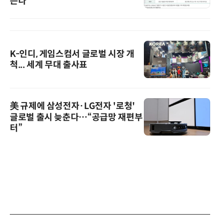
는다”
K-인디, 게임스컴서 글로벌 시장 개
척... 세계 무대 출사표
美 규제에 삼성전자·LG전자 '로청'
글로벌 출시 늦춘다…“공급망 재편부
터”