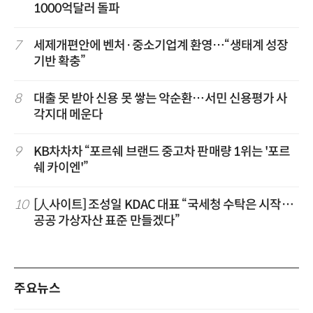
1000억달러 돌파
7
세제개편안에 벤처·중소기업계 환영…“생태계 성장
기반 확충”
8
대출 못 받아 신용 못 쌓는 악순환…서민 신용평가 사
각지대 메운다
9
KB차차차 “포르쉐 브랜드 중고차 판매량 1위는 '포르
쉐 카이엔'”
10
[人사이트] 조성일 KDAC 대표 “국세청 수탁은 시작…
공공 가상자산 표준 만들겠다”
주요뉴스