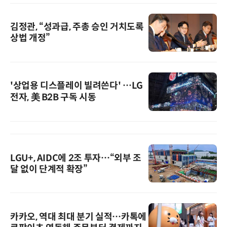
김정관, “성과급, 주총 승인 거치도록
상법 개정”
'상업용 디스플레이 빌려쓴다' …LG
전자, 美 B2B 구독 시동
LGU+, AIDC에 2조 투자…“외부 조
달 없이 단계적 확장”
카카오, 역대 최대 분기 실적…카톡에