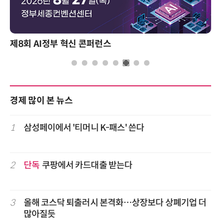
제8회 AI정부 혁신 콘퍼런스
경제 많이 본 뉴스
1
삼성페이에서 '티머니 K-패스' 쓴다
2
단독
쿠팡에서 카드대출 받는다
3
올해 코스닥 퇴출러시 본격화…상장보다 상폐기업 더
많아질듯