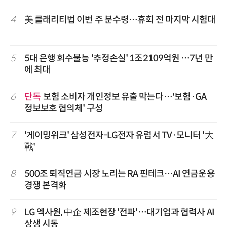
4
美 클래리티법 이번 주 분수령…휴회 전 마지막 시험대
5
5대 은행 회수불능 '추정손실' 1조2109억원 …7년 만
에 최대
6
단독
보험 소비자 개인정보 유출 막는다…'보험·GA
정보보호 협의체' 구성
7
'게이밍위크' 삼성전자-LG전자 유럽서 TV·모니터 '大
戰'
8
500조 퇴직연금 시장 노리는 RA 핀테크…AI 연금운용
경쟁 본격화
9
LG 엑사원, 中企 제조현장 '전파'…대기업과 협력사 AI
상생 시동