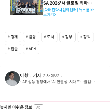
SA 2026'서 글로벌 빅파마
와의 비즈니스 미팅 지원…K
[다래전략사업화센터] 뉴스룸 바
로가기>
-바이오 해외 진출 교두보 확
보
경제
금융
도서
정부
정책
환율
VPN
이형두 기자
기사 더보기
AP 성능 경쟁에서 'AI 연결성' 시대로…퀄컴 영역 확장 본격화
놓치면 아쉬운 정보
AD