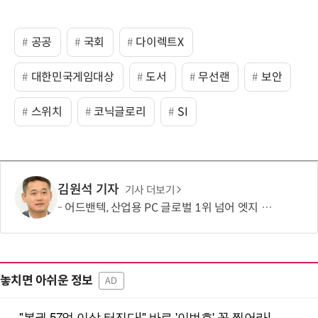
공공
국회
다이렉트X
대한민국게임대상
도서
무선랜
보안
스위치
코닉글로리
SI
김원석 기자
기사 더보기
어드밴텍, 산업용 PC 글로벌 1위 넘어 엣지 AI 리더로 도약
놓치면 아쉬운 정보
AD