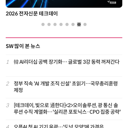
2026 전자신문 테크데이
SW 많이 본 뉴스
1
韓 AI리더십 공백 장기화… 글로벌 3강 동력 꺼져간다
2
정부 직속 'AI 개발 조직 신설' 초읽기…국무총리훈령
제정
3
[테크데이, 빛으로 通한다]<2>오이솔루션, 광 통신 솔
루션 수직 계열화…'실리콘 포토닉스·CPO 집중 공략'
4
오픈AI 첫 AI 기기 윤곽…'도넛 모양'에 가격은