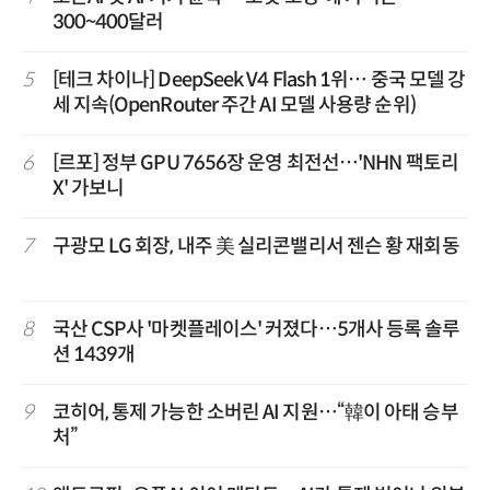
300~400달러
5
[테크 차이나] DeepSeek V4 Flash 1위… 중국 모델 강
세 지속(OpenRouter 주간 AI 모델 사용량 순위)
6
[르포] 정부 GPU 7656장 운영 최전선…'NHN 팩토리
X' 가보니
7
구광모 LG 회장, 내주 美 실리콘밸리서 젠슨 황 재회동
8
국산 CSP사 '마켓플레이스' 커졌다…5개사 등록 솔루
션 1439개
9
코히어, 통제 가능한 소버린 AI 지원…“韓이 아태 승부
처”