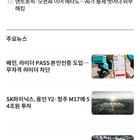
10
앤트로픽·오픈AI 이어 메타도…AI가 통제 벗어나 외부
해킹
주요뉴스
배민, 라이더 PASS 본인인증 도입…
무자격 라이더 차단
SK하이닉스, 용인 Y2·청주 M17에 5
4조원 투자