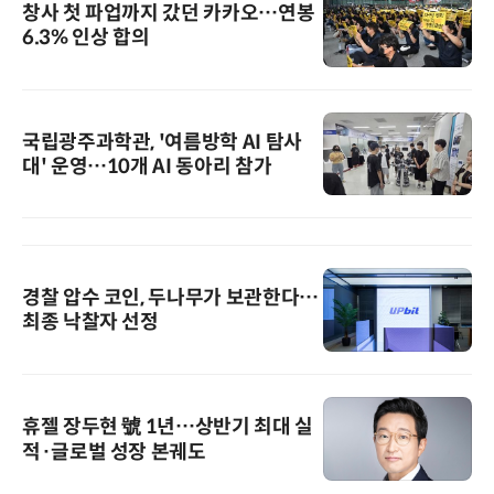
창사 첫 파업까지 갔던 카카오…연봉
6.3% 인상 합의
국립광주과학관, '여름방학 AI 탐사
대' 운영…10개 AI 동아리 참가
경찰 압수 코인, 두나무가 보관한다…
최종 낙찰자 선정
휴젤 장두현 號 1년…상반기 최대 실
적·글로벌 성장 본궤도