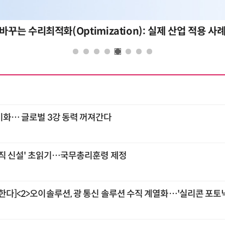
바꾸는 수리최적화(Optimization): 실제 산업 적용 사
기화… 글로벌 3강 동력 꺼져간다
 조직 신설' 초읽기…국무총리훈령 제정
한다]<2>오이솔루션, 광 통신 솔루션 수직 계열화…'실리콘 포토닉