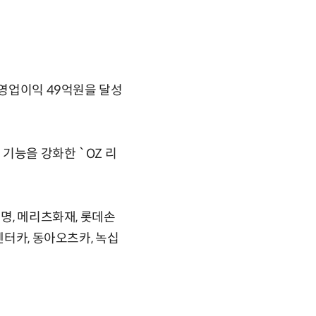
 영업이익 49억원을 달성
 기능을 강화한 `OZ 리
명, 메리츠화재, 롯데손
렌터카, 동아오츠카, 녹십