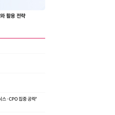
례와 활용 전략
AI 핀옵스 실전 세미나: 폭증하는
스·CPO 집중 공략'