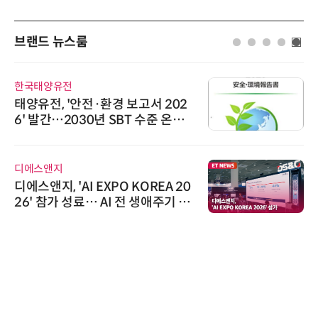
브랜드 뉴스룸
한국태양유전
태양유전, '안전·환경 보고서 202
6' 발간…2030년 SBT 수준 온실
가스 감축 추진
디에스앤지
디에스앤지, 'AI EXPO KOREA 20
26' 참가 성료… AI 전 생애주기 아
우르는 통합 솔루션 선봬