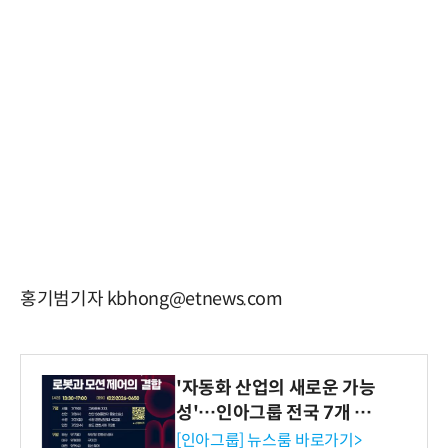
홍기범기자 kbhong@etnews.com
'자동화 산업의 새로운 가능
성'…인아그룹 전국 7개 도
시 세미나 페어 개최
[인아그룹] 뉴스룸 바로가기>