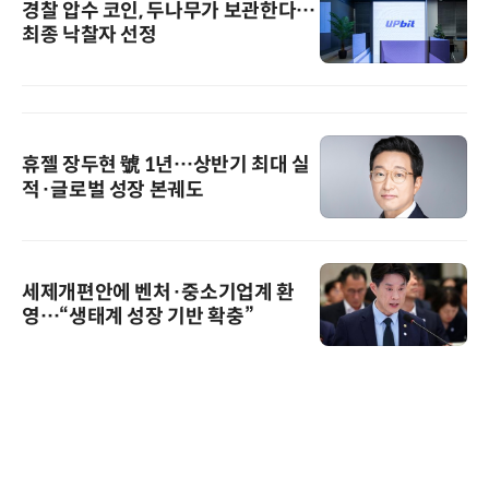
경찰 압수 코인, 두나무가 보관한다…
최종 낙찰자 선정
휴젤 장두현 號 1년…상반기 최대 실
적·글로벌 성장 본궤도
세제개편안에 벤처·중소기업계 환
영…“생태계 성장 기반 확충”