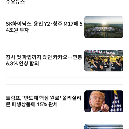
주요뉴스
SK하이닉스, 용인 Y2·청주 M17에 5
4조원 투자
창사 첫 파업까지 갔던 카카오…연봉
6.3% 인상 합의
트럼프, '반도체 핵심 원료' 폴리실리
콘 파생상품에 15% 관세