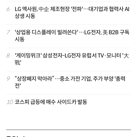
6
LG 엑사원, 中企 제조현장 '전파'…대기업과 협력사 AI
상생 시동
7
'상업용 디스플레이 빌려쓴다' …LG전자, 美 B2B 구독
시동
8
'게이밍위크' 삼성전자-LG전자 유럽서 TV·모니터 '大
戰'
9
“상장폐지 막아라”…중소 가전 기업, 주가 부양 '총력
전'
10
코스피 급등에 매수 사이드카 발동