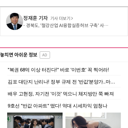
정재훈 기자
기사 더보기
경북도, '철강산업 AI융합실증허브 구축' 사업 선정
놓치면 아쉬운 정보
AD