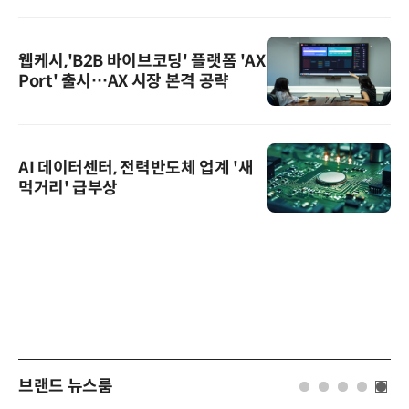
웹케시,'B2B 바이브코딩' 플랫폼 'AX
Port' 출시…AX 시장 본격 공략
AI 데이터센터, 전력반도체 업계 '새
먹거리' 급부상
브랜드 뉴스룸