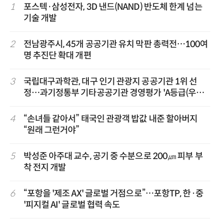
1
포스텍·삼성전자, 3D 낸드(NAND) 반도체 한계 넘는
기술 개발
2
전남광주시, 45개 공공기관 유치 막판 총력전…100여
명 추진단 확대 개편
3
국립대구과학관, 대구 인기 관광지 공공기관 1위 선
정…과기정통부 기타공공기관 경영평가 'A등급(우수)'
겹경사
4
“손녀들 같아서” 태국인 관광객 밥값 내준 할아버지
“원래 그런거야”
5
박성준 아주대 교수, 공기 중 수분으로 200㎛ 피부 부
착 전지 개발
6
“포항을 '제조 AX' 글로벌 거점으로”…포항TP, 한·중
'피지컬 AI' 글로벌 협력 속도