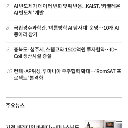
7
AI 반도체가 데이터 변화 맞춰 반응...KAIST, '카멜레온
AI 반도체' 개발
8
국립광주과학관, '여름방학 AI 탐사대' 운영…10개 AI
동아리 참가
9
충북도·청주시, 스템코와 1500억원 투자협약…ID-
Coil 생산시설 증설
10
컨텍·AP위성, 루마니아 우주협력 확대…'RomSAT 프
로젝트' 본격화
주요뉴스
가전 패러다임 바뀐다…파나소닉도