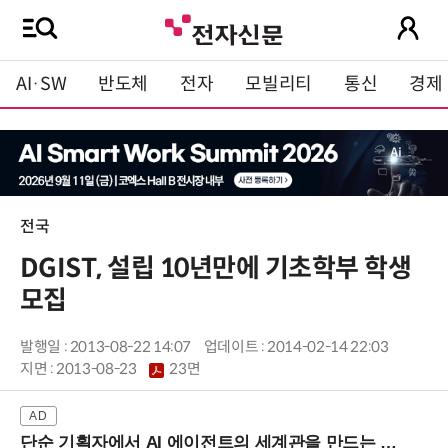
AI·SW
반도체
전자
모빌리티
통신
경제
전국
DGIST, 설립 10년만에 기초학부 학생
모집
발행일 : 2013-08-22 14:07
업데이트 : 2014-02-14 22:03
지면 :
2013-08-23
23면
단순 기획자에서 AI 에이전트의 세계관을 만드는 지식 설계자로.. (8/20 강남역)