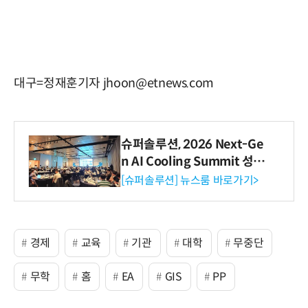
대구=정재훈기자 jhoon@etnews.com
슈퍼솔루션, 2026 Next-Ge
n AI Cooling Summit 성황
리 성료
[슈퍼솔루션] 뉴스룸 바로가기>
경제
교육
기관
대학
무중단
무학
홈
EA
GIS
PP