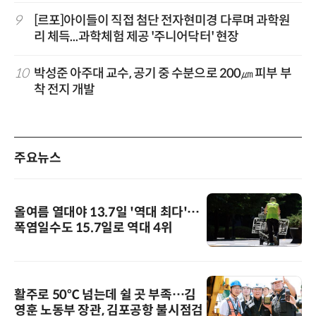
9
[르포]아이들이 직접 첨단 전자현미경 다루며 과학원
리 체득...과학체험 제공 '주니어닥터' 현장
10
박성준 아주대 교수, 공기 중 수분으로 200㎛ 피부 부
착 전지 개발
주요뉴스
올여름 열대야 13.7일 '역대 최다'…
폭염일수도 15.7일로 역대 4위
활주로 50℃ 넘는데 쉴 곳 부족…김
영훈 노동부 장관, 김포공항 불시점검