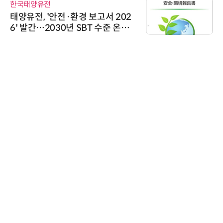
한국태양유전
태양유전, '안전·환경 보고서 202
6' 발간…2030년 SBT 수준 온실
가스 감축 추진