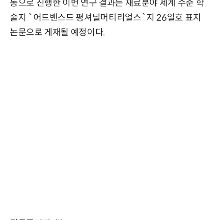
동으로 진행한 이번 연구 결과는 재료분야 세계 수준 학
술지 `어드밴스드 평셔널머티리얼스`지 26일호 표지
논문으로 게재될 예정이다.