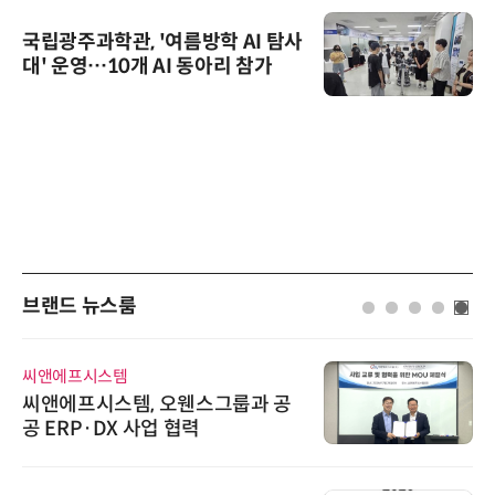
국립광주과학관, '여름방학 AI 탐사
대' 운영…10개 AI 동아리 참가
브랜드 뉴스룸
씨앤에프시스템
씨앤에프시스템, 오웬스그룹과 공
공 ERP·DX 사업 협력