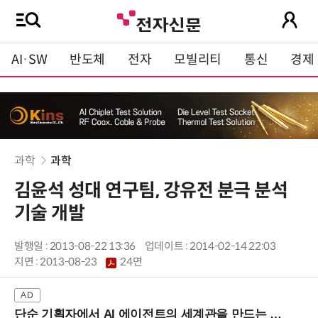
AI·SW
반도체
전자
모빌리티
통신
경제
과학
과학
김윤석 성대 연구팀, 강유전 분극 분석
기술 개발
발행일 : 2013-08-22 13:36
업데이트 : 2014-02-14 22:03
지면 :
2013-08-23
24면
단순 기획자에서 AI 에이전트의 세계관을 만드는 지식 설계자로.. (8/20 강남역)