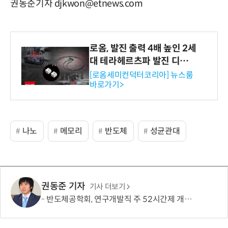
권동준기자 djkwon@etnews.com
로옴, 발진 출력 4배 높인 2세
대 테라헤르츠파 발진 디바이
스 개발
[로옴세미컨덕터코리아] 뉴스룸
바로가기>
나노
메모리
반도체
성균관대
권동준 기자
기사 더보기
반도체공학회, 연구개발직 주 52시간제 개선 요구