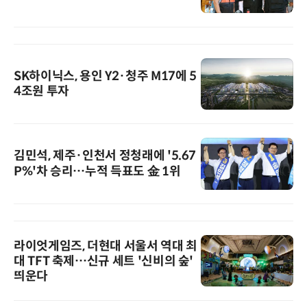
SK하이닉스, 용인 Y2·청주 M17에 5
4조원 투자
김민석, 제주·인천서 정청래에 '5.67
P%'차 승리…누적 득표도 金 1위
라이엇게임즈, 더현대 서울서 역대 최
대 TFT 축제…신규 세트 '신비의 숲'
띄운다