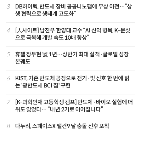
3
DB하이텍, 반도체 장비 공공나노팹에 무상 이전…“상
생 협력으로 생태계 고도화”
4
[人사이트] 남진우 한양대 교수 “AI 신약 병목, K-문샷
으로 극복해 개발 속도 10배 향상”
5
휴젤 장두현 號 1년…상반기 최대 실적·글로벌 성장
본궤도
6
KIST, 기존 반도체 공정으로 전기·빛 신호 한 번에 읽
는 '광반도체 BCI 칩' 구현
7
[K-과학인재 고등학생 캠프] 반도체·바이오 실험에 더
위도 잊었다… “내년 2기로 이어집니다”
8
다누리, 스페이스X 팰컨9 달 충돌 전후 포착