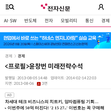
AI·SW
반도체
전자
모빌리티
통신
경제
경제
경제
<프로필>윤창번 미래전략수석
발행일 : 2013-08-05 14:48
업데이트 : 2014-02-14 22:03
지면 :
2013-08-06
3면
차세대 테크 비즈니스의 치트키, 양자컴퓨팅 기회를 선점하라! (8/28 강남역)