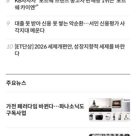
8
KB차차차 “포르쉐 브랜드 중고차 판매량 1위는 '포르
쉐 카이엔'”
9
대출 못 받아 신용 못 쌓는 악순환…서민 신용평가 사
각지대 메운다
10
[ET단상] 2026 세제개편안, 성장지향적 세제를 바란
다
주요뉴스
가전 패러다임 바뀐다…파나소닉도
구독사업