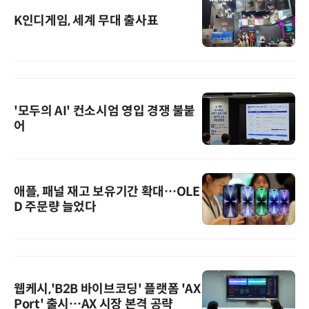
K인디게임, 세계 무대 출사표
'모두의 AI' 컨소시엄 영입 경쟁 불붙
어
애플, 패널 재고 보유기간 확대…OLE
D 주문량 늘었다
웹케시,'B2B 바이브코딩' 플랫폼 'AX
Port' 출시…AX 시장 본격 공략