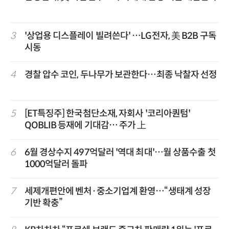
3
'상업용 디스플레이 빌려쓴다' …LG전자, 美 B2B 구독
시동
4
경찰 압수 코인, 두나무가 보관한다…최종 낙찰자 선정
5
[ET특징주] 한국첨단소재, 자회사 '코리아퀀텀'
QOBLIB 등재에 기대감… 주가 上
6
6월 경상수지 497억달러 '역대 최대'…월 상품수출 첫
1000억달러 돌파
7
세제개편안에 벤처·중소기업계 환영…“생태계 성장
기반 확충”