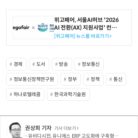
위고페어, 서울AI허브 '2026
AI 전환(AX) 지원사업' 컨소
시엄 선정
[위고페어] 뉴스룸 바로가기>
경제
도서
방송
정보통신
정보통신정책연구원
정부
정책
통신
하나로텔레콤
한국과학기술원
권상희 기자
기사 더보기
유비디시전, 유니에스 ERP 고도화에 구축형 전자서명 공급…보안·비용효율 동시 강화