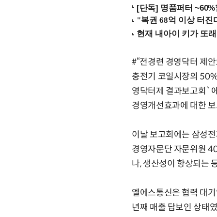
[단독] 명품퍼터 ~60
#“전경련 경영닥터 제안
충전기 코일시장의 50%
영닥터제 결과보고회`에
경영개선효과에 대한 보
이날 보고회에는 삼성전자
경영자문단 자문위원 40
나, 생산성이 향상되는 
엘에스통신은 협력 대기
년째 매출 답보인 상태였