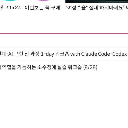
계·AI 구현 전 과정 1-day 워크숍 with Claude Code·Code
 역할을 가늠하는 소수정예 실습 워크숍 (8/28)