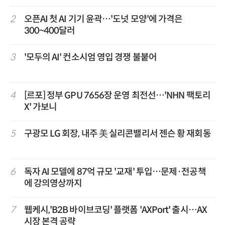
2
오픈AI 첫 AI 기기 윤곽…'도넛 모양'에 가격은
300~400달러
3
'모두의 AI' 컨소시엄 영입 경쟁 불붙어
4
[르포] 정부 GPU 7656장 운영 최전선…'NHN 팩토리
X' 가보니
5
구광모 LG 회장, 내주 美 실리콘밸리서 젠슨 황 재회동
6
독자 AI 모델에 87억 규모 '교재' 투입…문제·전공책
에 강의영상까지
7
웹케시,'B2B 바이브코딩' 플랫폼 'AXPort' 출시…AX
시장 본격 공략