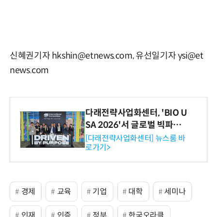
신혜권기자 hkshin@etnews.com, 유선일기자 ysi@et
news.com
다래전략사업화센터, 'BIO U
SA 2026'서 글로벌 빅파마
와의 비즈니스 미팅 지원…K
[다래전략사업화센터] 뉴스룸 바
로가기>
-바이오 해외 진출 교두보 확
보
경제
교육
기업
대학
세미나
인재
인증
정부
한국오라클