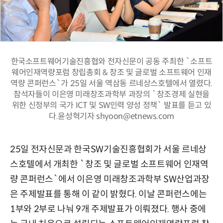
한국소프트웨어기술진흥협와 전자신문이 공동 주최한 `소프트
웨어인재역량포럼 창립총회 & 창조 및 글로벌 소프트웨어 인재
역량 콘퍼런스`가 25일 서울 역삼동 르네상스호텔에서 열렸다.
참석자들이 이은영 미래창조과학부 과장의 `창조경제 실현을
위한 신정부의 국가 ICT 및 SW인력 양성 정책` 발표를 듣고 있
다.윤성혁기자 shyoon@etnews.com
25일 전자신문과 한국SW기술진흥협회가 서울 르네상
스호텔에서 개최한 `창조 및 글로벌 소프트웨어 인재역
량 콘퍼런스`에서 이은영 미래창조과학부 SW산업과장
은 주제발표를 통해 이 같이 밝혔다. 이날 콘퍼런스에는
1부와 2부로 나눠 9개 주제발표가 이뤄졌다. 행사 중에