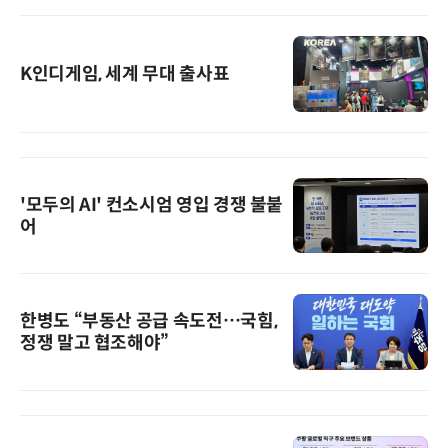
K인디게임, 세계 무대 출사표
'모두의 AI' 컨소시엄 영입 경쟁 불붙
어
한병도 “부동산 공급 속도전…국힘,
정쟁 말고 협조해야”