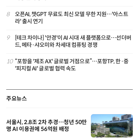
8
오픈AI, 챗GPT 무료도 최신 모델 무한 지원…'아스트
라' 출시 연기
9
[테크 차이나] '안경'이 AI 시대 새 플랫폼으로…선더버
드, 메타·샤오미와 차세대 컴퓨팅 경쟁
10
“포항을 '제조 AX' 글로벌 거점으로”…포항TP, 한·중
'피지컬 AI' 글로벌 협력 속도
주요뉴스
서울시, 2.8조 2차 추경…청년 50만
명 AI 이용권에 56억원 배정