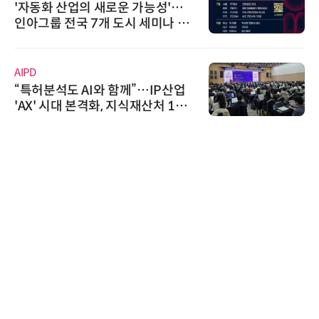
'…
와이즈스톤, 에이데이타 'SCV 기
 페
수집 데이터'에 DQ인증 최고 등
수여
다래전략사업화센터
산업
다래전략사업화센터, 'BIO USA 
1호
026'서 글로벌 빅파마와의 비즈
스 미팅 지원…K-바이오 해외 진
교두보 확보
슈퍼솔루션
슈퍼솔루션, 2026 Next-Gen AI 
ooling Summit 성황리 성료