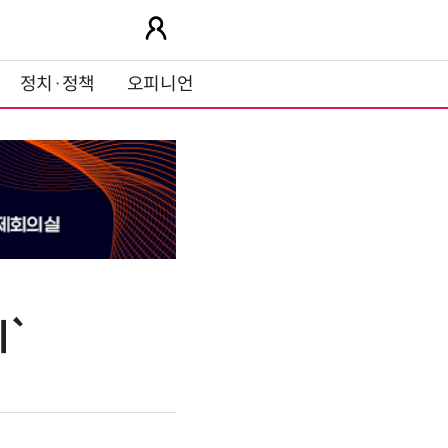
정치·정책
오피니언
이`