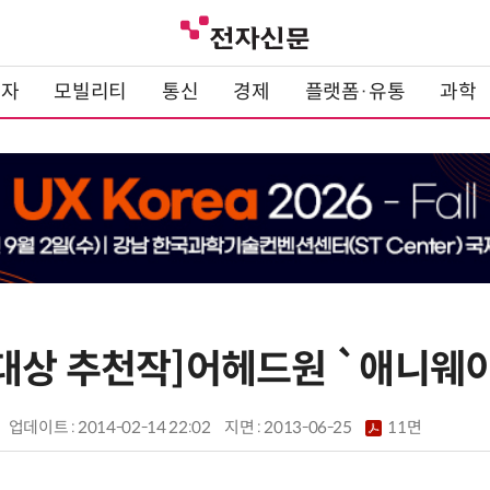
전자
모빌리티
통신
경제
플랫폼·유통
과학
대상 추천작]어헤드원 `애니웨
업데이트 : 2014-02-14 22:02
지면 :
2013-06-25
11면