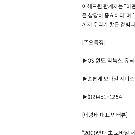
어헤드원 관계자는 “어떤
은 상당히 중요하다”며 
까지 우리가 쌓은 경험과
[주요특징]
▶OS:윈도, 리눅스, 유
▶손쉽게 모바일 서비스
▶(02)461-1254
[이광배 대표 인터뷰]
“2000년대 초 모바일