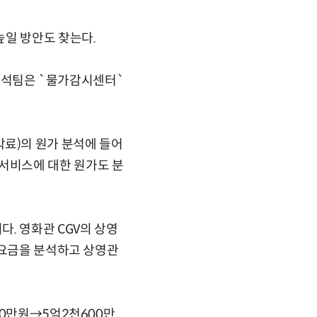
높일 방안도 찾는다.
분석팀은 `물가감시센터`
료)의 원가 분석에 들어
서비스에 대한 원가도 분
. 영화관 CGV의 상영
화요금을 분석하고 상영관
00만원→5억2천600만