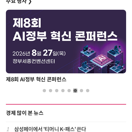
주요 행사
❯
제8회 AI정부 혁신 콘퍼런스
경제 많이 본 뉴스
1
삼성페이에서 '티머니 K-패스' 쓴다