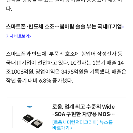
전극을 형성할 수 있는 일체형 기술이 등장했기 때문이
다.
스마트폰·반도체 호조…봄바람 솔솔 부는 국내IT기업
<
기사 바로보기>
스마트폰과 반도체·부품의 호조에 힘입어 삼성전자 등
국내 IT기업이 선전하고 있다. LG전자는 1분기 매출 14
조1006억원, 영업이익은 3495억원을 기록했다. 매출은
작년 동기 대비 6.8% 증가했다.
로옴, 업계 최고 수준의 Wide
-SOA 구현한 차량용 MOSF
ET 개발
[로옴세미컨덕터코리아] 뉴스룸
바로가기>