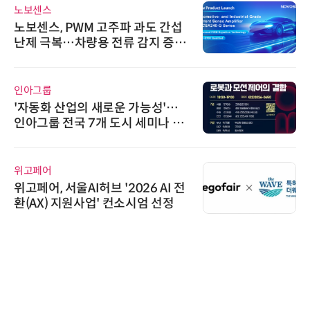
노보센스
노보센스, PWM 고주파 과도 간섭
난제 극복…차량용 전류 감지 증폭
기
인아그룹
'자동화 산업의 새로운 가능성'…
인아그룹 전국 7개 도시 세미나 페
어 개최
위고페어
위고페어, 서울AI허브 '2026 AI 전
환(AX) 지원사업' 컨소시엄 선정