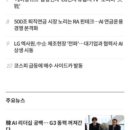
戰'
8
500조 퇴직연금 시장 노리는 RA 핀테크…AI 연금운용
경쟁 본격화
9
LG 엑사원, 中企 제조현장 '전파'…대기업과 협력사 AI
상생 시동
10
코스피 급등에 매수 사이드카 발동
주요뉴스
韓 AI 리더십 공백… G3 동력 꺼져간
다