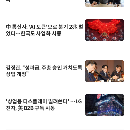
中 통신사, 'AI 토큰'으로 분기 2兆 벌
었다…한국도 사업화 시동
김정관, “성과급, 주총 승인 거치도록
상법 개정”
'상업용 디스플레이 빌려쓴다' …LG
전자, 美 B2B 구독 시동