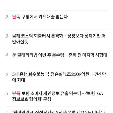
2
단독
쿠팡에서 카드대출 받는다
3
올해 코스닥 퇴출러시 본격화…상장보다 상폐기업 더
많아질듯
4
美 클래리티법 이번 주 분수령…휴회 전 마지막 시험대
5
5대 은행 회수불능 '추정손실' 1조2109억원 …7년 만
에 최대
6
단독
보험 소비자 개인정보 유출 막는다…'보험·GA
정보보호 협의체' 구성
7
'게이밍위크' 삼성전자-LG전자 유럽서 TV·모니터 '大