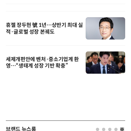
휴젤 장두현 號 1년…상반기 최대 실
적·글로벌 성장 본궤도
세제개편안에 벤처·중소기업계 환
영…“생태계 성장 기반 확충”
브랜드 뉴스룸