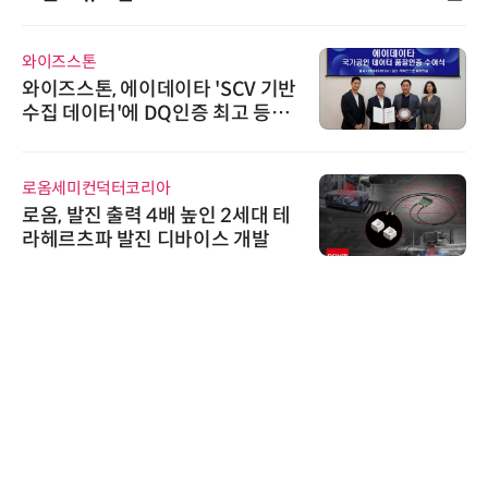
와이즈스톤
와이즈스톤, 에이데이타 'SCV 기반
수집 데이터'에 DQ인증 최고 등급
수여
로옴세미컨덕터코리아
로옴, 발진 출력 4배 높인 2세대 테
라헤르츠파 발진 디바이스 개발