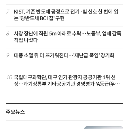
7
KIST, 기존 반도체 공정으로 전기·빛 신호 한 번에 읽
는 '광반도체 BCI 칩' 구현
8
사장 장난에 직원 5m 아래로 추락…노동부, 업체 감독
직접 나섰다
9
태풍 소멸 뒤 더 뜨거워진다…'재난급 폭염' 장기화
10
국립대구과학관, 대구 인기 관광지 공공기관 1위 선
정…과기정통부 기타공공기관 경영평가 'A등급(우수)'
겹경사
주요뉴스