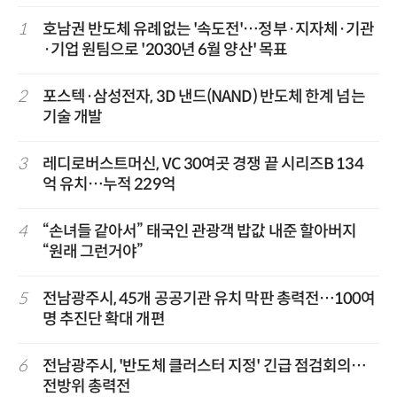
1
호남권 반도체 유례없는 '속도전'…정부·지자체·기관
·기업 원팀으로 '2030년 6월 양산' 목표
2
포스텍·삼성전자, 3D 낸드(NAND) 반도체 한계 넘는
기술 개발
3
레디로버스트머신, VC 30여곳 경쟁 끝 시리즈B 134
억 유치…누적 229억
4
“손녀들 같아서” 태국인 관광객 밥값 내준 할아버지
“원래 그런거야”
5
전남광주시, 45개 공공기관 유치 막판 총력전…100여
명 추진단 확대 개편
6
전남광주시, '반도체 클러스터 지정' 긴급 점검회의…
전방위 총력전