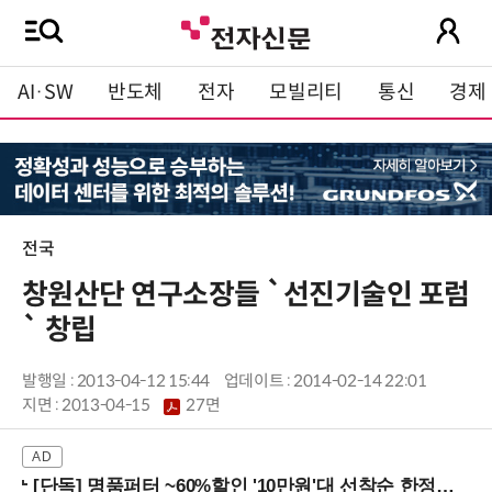
AI·SW
반도체
전자
모빌리티
통신
경제
전국
창원산단 연구소장들 `선진기술인 포럼
` 창립
발행일 : 2013-04-12 15:44
업데이트 : 2014-02-14 22:01
지면 :
2013-04-15
27면
[단독] 명품퍼터 ~60%할인 '10만원'대 선착순 한정판매!