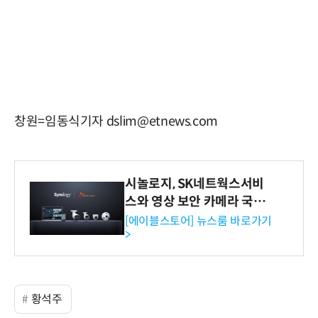
창원=임동식기자 dslim@etnews.com
시놀로지, SK네트웍스서비
스와 영상 보안 카메라 국내
독점 판매 파트너십 체결
[에이블스토어] 뉴스룸 바로가기
>
황석주