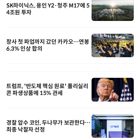
SK하이닉스, 용인 Y2·청주 M17에 5
4조원 투자
창사 첫 파업까지 갔던 카카오…연봉
6.3% 인상 합의
트럼프, '반도체 핵심 원료' 폴리실리
콘 파생상품에 15% 관세
경찰 압수 코인, 두나무가 보관한다…
최종 낙찰자 선정