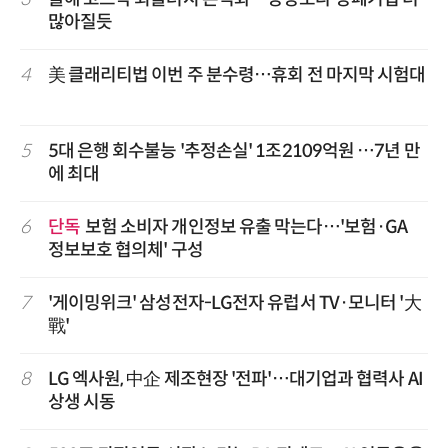
많아질듯
4
美 클래리티법 이번 주 분수령…휴회 전 마지막 시험대
5
5대 은행 회수불능 '추정손실' 1조2109억원 …7년 만
에 최대
6
단독
보험 소비자 개인정보 유출 막는다…'보험·GA
정보보호 협의체' 구성
7
'게이밍위크' 삼성전자-LG전자 유럽서 TV·모니터 '大
戰'
8
LG 엑사원, 中企 제조현장 '전파'…대기업과 협력사 AI
상생 시동