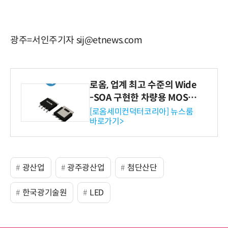
광주=서인주기자 sij@etnews.com
로옴, 업계 최고 수준의 Wide
-SOA 구현한 차량용 MOSF
ET 개발
[로옴세미컨덕터코리아] 뉴스룸
바로가기>
광산업
광주광산업
첨단산단
한국광기술원
LED