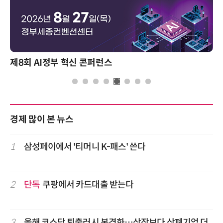
제8회 AI정부 혁신 콘퍼런스
경제 많이 본 뉴스
1
삼성페이에서 '티머니 K-패스' 쓴다
2
단독
쿠팡에서 카드대출 받는다
3
올해 코스닥 퇴출러시 본격화…상장보다 상폐기업 더