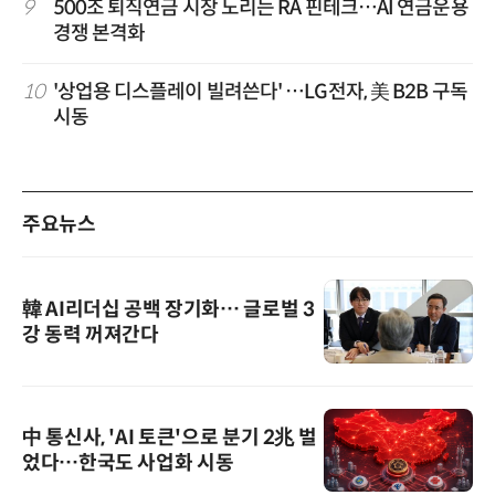
9
500조 퇴직연금 시장 노리는 RA 핀테크…AI 연금운용
경쟁 본격화
10
'상업용 디스플레이 빌려쓴다' …LG전자, 美 B2B 구독
시동
주요뉴스
韓 AI리더십 공백 장기화… 글로벌 3
강 동력 꺼져간다
中 통신사, 'AI 토큰'으로 분기 2兆 벌
었다…한국도 사업화 시동