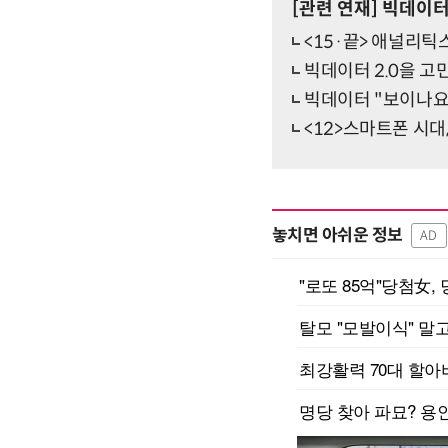
[관련 연재]
빅데이터
<15·끝> 애널리틱
빅데이터 2.0을 고
빅데이터 "보이나요
<12>스마트폰 시대
놓치면 아쉬운 정보
AD