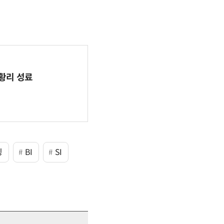
 성황리 성료
팅
BI
SI