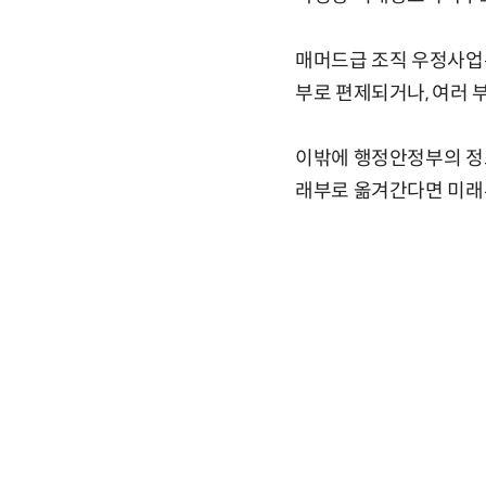
매머드급 조직 우정사업
부로 편제되거나, 여러 
이밖에 행정안정부의 정
래부로 옮겨간다면 미래부