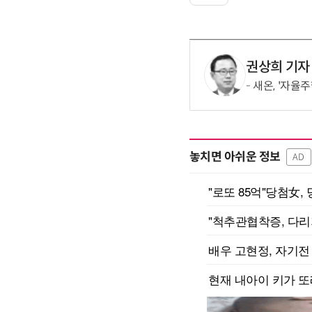
권상희 기자
새온, '자율
놓치면 아쉬운 정보
AD