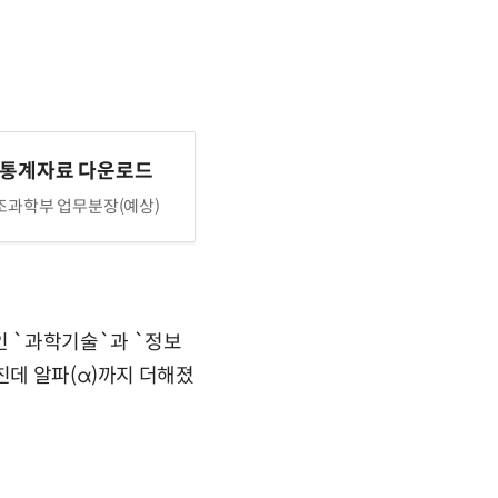
 통계자료 다운로드
과학부 업무분장(예상)
 `과학기술`과 `정보
친데 알파(α)까지 더해졌