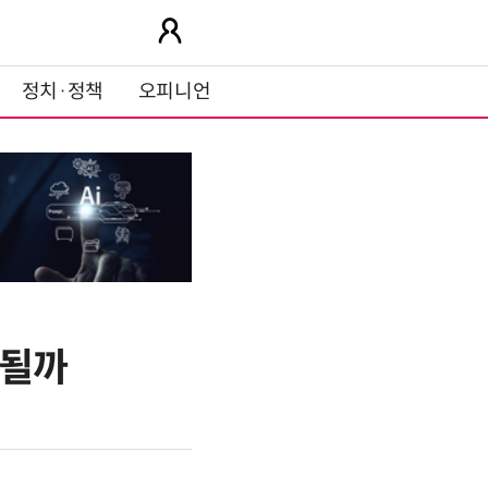
정치·정책
오피니언
나될까