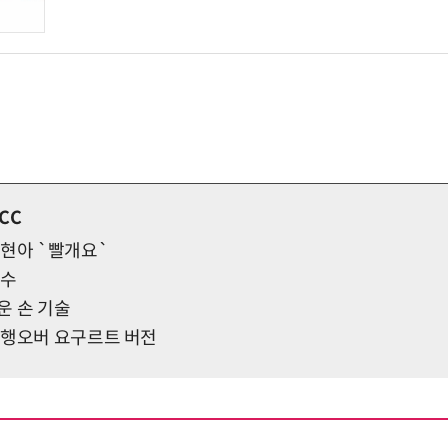
CC
 현아 `빨개요`
호수
운 손 기술
 행오버 요구르트 버전