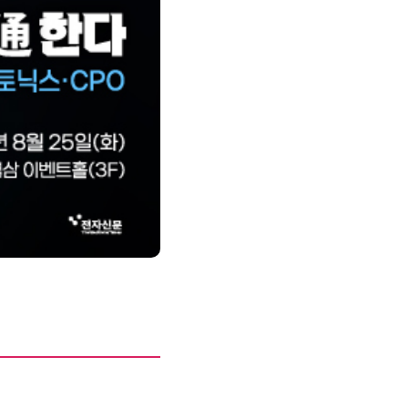
제8회 AI정부 혁신 콘퍼런스