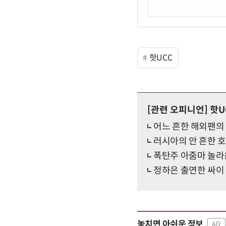
핫UCC
[관련 오피니언]
핫U
어느 흔한 해외팬의
러시아의 안 흔한 
폭탄주 아줌마 놀라
정하은 출연한 싸이
놓치면 아쉬운 정보
AD