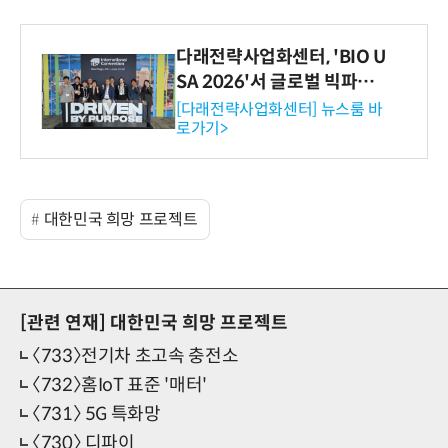
다래전략사업화센터, 'BIO U
SA 2026'서 글로벌 빅파마
와의 비즈니스 미팅 지원…K
[다래전략사업화센터] 뉴스룸 바
로가기>
-바이오 해외 진출 교두보 확
보
대한민국 희망 프로젝트
[관련 연재]
대한민국 희망 프로젝트
〈733〉전기차 초고속 충전소
〈732〉홈IoT 표준 '매터'
〈731〉 5G 특화망
〈730〉 디파이