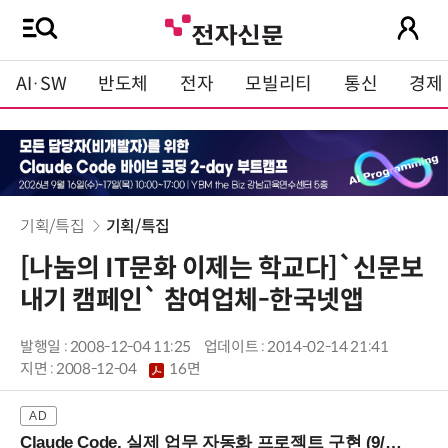
AI·SW
반도체
전자
모빌리티
통신
경제
기획/특집
기획/특집
[나눔의 IT문화 이제는 학교다]`신문보
내기 캠페인` 참여업체-한국넷앱
발행일 : 2008-12-04 11:25
업데이트 : 2014-02-14 21:41
지면 :
2008-12-04
16면
Claude Code, 실제 업무 자동화 프로젝트 구현 (9/16 ~17 강남역)