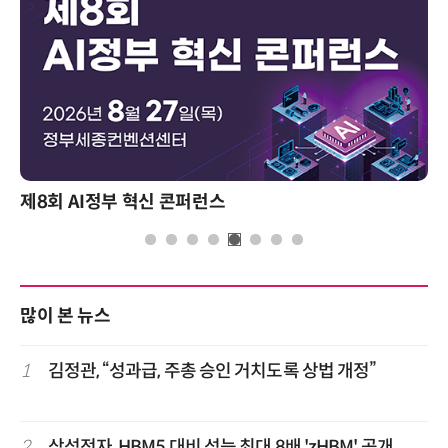
제8회 AI정부 혁신 콘퍼런스
많이 본 뉴스
1
김정관, “성과급, 주총 승인 거치도록 상법 개정”
2
삼성전자, HBM5 대비 성능 최대 8배 'zHBM' 공개