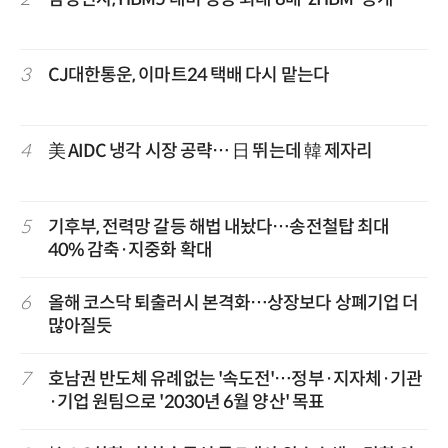
3
CJ대한통운, 이마트24 택배 다시 맡는다
4
美 AIDC 냉각 시장 공략… 日 뛰는데 韓 제자리
5
기후부, 전력망 갈등 해법 내놨다…송전철탑 최대
40% 감축·지중화 확대
6
올해 코스닥 퇴출러시 본격화…상장보다 상폐기업 더
많아질듯
7
호남권 반도체 유례없는 '속도전'…정부·지자체·기관
·기업 원팀으로 '2030년 6월 양산' 목표