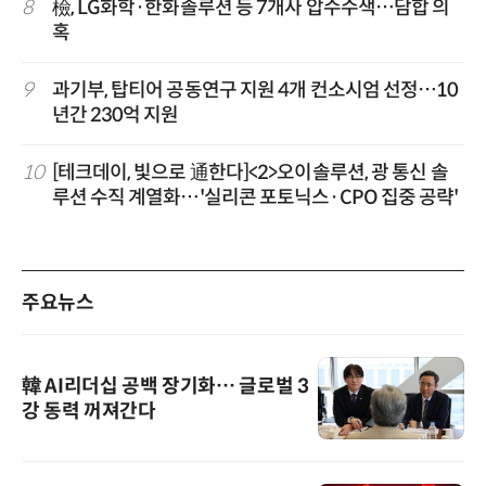
8
檢, LG화학·한화솔루션 등 7개사 압수수색…담합 의
혹
9
과기부, 탑티어 공동연구 지원 4개 컨소시엄 선정…10
년간 230억 지원
10
[테크데이, 빛으로 通한다]<2>오이솔루션, 광 통신 솔
루션 수직 계열화…'실리콘 포토닉스·CPO 집중 공략'
주요뉴스
韓 AI리더십 공백 장기화… 글로벌 3
강 동력 꺼져간다