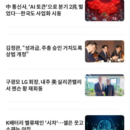
中 통신사, 'AI 토큰'으로 분기 2兆 벌
었다…한국도 사업화 시동
김정관, “성과급, 주총 승인 거치도록
상법 개정”
구광모 LG 회장, 내주 美 실리콘밸리
서 젠슨 황 재회동
K배터리 밸류체인 '시차'…셀은 웃고
소재는 아직