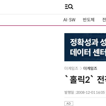
AI·SW
반도체
더게임즈
더게임즈
`홀릭2` 전
발행일 : 2008-12-01 16:05