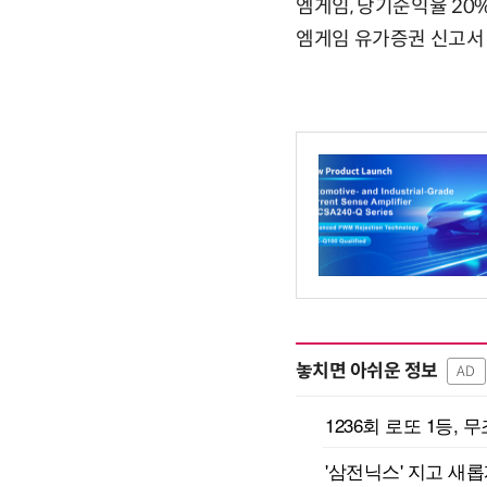
엠게임, 당기순익율 20
엠게임 유가증권 신고서
놓치면 아쉬운 정보
AD