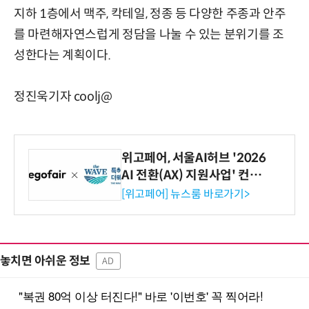
지하 1층에서 맥주, 칵테일, 정종 등 다양한 주종과 안주
를 마련해자연스럽게 정담을 나눌 수 있는 분위기를 조
성한다는 계획이다.
정진욱기자 coolj@
위고페어, 서울AI허브 '2026
AI 전환(AX) 지원사업' 컨소
시엄 선정
[위고페어] 뉴스룸 바로가기>
놓치면 아쉬운 정보
AD