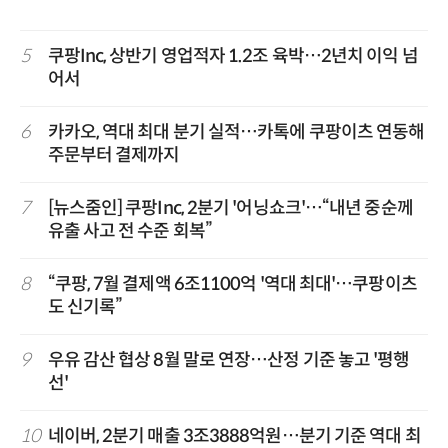
5
쿠팡Inc, 상반기 영업적자 1.2조 육박…2년치 이익 넘
어서
6
카카오, 역대 최대 분기 실적…카톡에 쿠팡이츠 연동해
주문부터 결제까지
7
[뉴스줌인] 쿠팡Inc, 2분기 '어닝쇼크'…“내년 중순께
유출 사고 전 수준 회복”
8
“쿠팡, 7월 결제액 6조1100억 '역대 최대'…쿠팡이츠
도 신기록”
9
우유 감산 협상 8월 말로 연장…산정 기준 놓고 '평행
선'
10
네이버, 2분기 매출 3조3888억원…분기 기준 역대 최