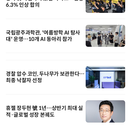
6.3% 인상 합의
국립광주과학관, '여름방학 AI 탐사
대' 운영…10개 AI 동아리 참가
경찰 압수 코인, 두나무가 보관한다…
최종 낙찰자 선정
휴젤 장두현 號 1년…상반기 최대 실
적·글로벌 성장 본궤도