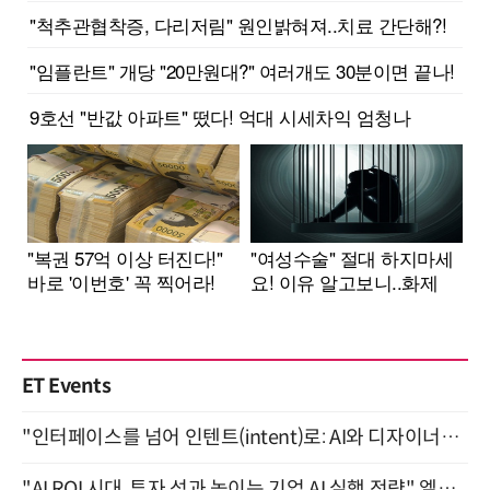
ET Events
"인터페이스를 넘어 인텐트(intent)로: AI와 디자이너가 함께 만드는 공존의 UX" 강남역 (9/2)
"AI ROI 시대, 투자 성과 높이는 기업 AI 실행 전략" 엘타워 6층 (9월 18일)