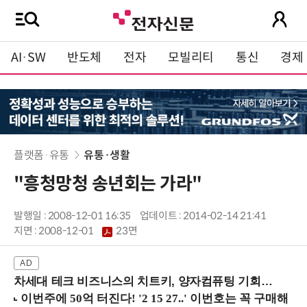
AI·SW
반도체
전자
모빌리티
통신
경제
플랫폼·유통
유통·생활
"흥청망청 송년회는 가라"
발행일 : 2008-12-01 16:35
업데이트 : 2014-02-14 21:41
지면 :
2008-12-01
23면
차세대 테크 비즈니스의 치트키, 양자컴퓨팅 기회를 선점하라! (8/28 강남역)