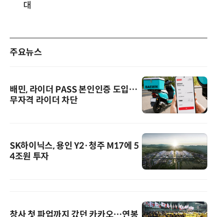
대
주요뉴스
배민, 라이더 PASS 본인인증 도입…
무자격 라이더 차단
SK하이닉스, 용인 Y2·청주 M17에 5
4조원 투자
창사 첫 파업까지 갔던 카카오…연봉