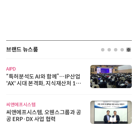
브랜드 뉴스룸
AIPD
“특허분석도 AI와 함께”…IP산업
'AX' 시대 본격화, 지식재산처 1호
AI IP데이터분석사 탄생
씨앤에프시스템
씨앤에프시스템, 오웬스그룹과 공
공 ERP·DX 사업 협력