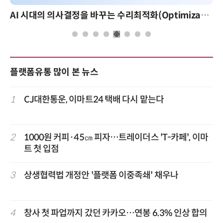
AI 시대의 의사결정을 바꾸는 수리최적화(Optimization): 실제 산업 적용 사례와 활용 전략
플랫폼유통 많이 본 뉴스
1
CJ대한통운, 이마트24 택배 다시 맡는다
2
1000원 커피·45㎝ 피자…트레이더스 'T-카페', 이마
트 첫 입점
3
상생협력법 개정안 '플랫폼 이중족쇄' 채우나
4
창사 첫 파업까지 갔던 카카오…연봉 6.3% 인상 합의