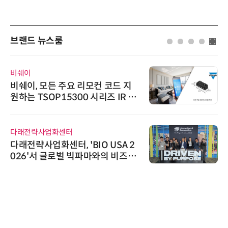
브랜드 뉴스룸
비쉐이
비쉐이, 모든 주요 리모컨 코드 지
원하는 TSOP15300 시리즈 IR 수
신기 출시
다래전략사업화센터
다래전략사업화센터, 'BIO USA 2
026'서 글로벌 빅파마와의 비즈니
스 미팅 지원…K-바이오 해외 진출
교두보 확보