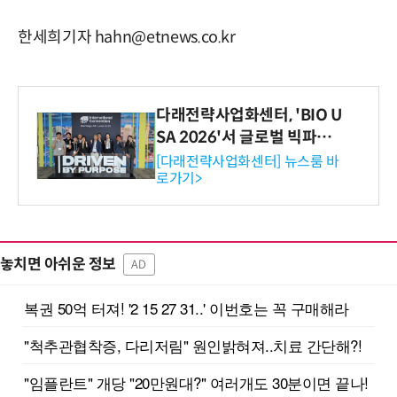
한세희기자 hahn@etnews.co.kr
다래전략사업화센터, 'BIO U
SA 2026'서 글로벌 빅파마
와의 비즈니스 미팅 지원…K
[다래전략사업화센터] 뉴스룸 바
로가기>
-바이오 해외 진출 교두보 확
보
놓치면 아쉬운 정보
AD