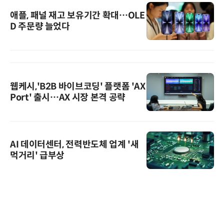
애플, 패널 재고 보유기간 확대…OLE
D 주문량 늘었다
웹케시,'B2B 바이브코딩' 플랫폼 'AX
Port' 출시…AX 시장 본격 공략
AI 데이터센터, 전력반도체 업계 '새
먹거리' 급부상