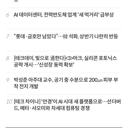
6
AI 데이터센터, 전력반도체 업계 '새 먹거리' 급부상
7
“롯데·금호만 남았다”…韓 석화, 상반기 나란히 반등
8
[테크데이, 빛으로 通한다]<3>머크, 실리콘 포토닉스
공략 개시…'신성장 동력 확보'
9
박성준 아주대 교수, 공기 중 수분으로 200㎛ 피부 부
착 전지 개발
10
[테크 차이나] '안경'이 AI 시대 새 플랫폼으로…선더버
드, 메타·샤오미와 차세대 컴퓨팅 경쟁