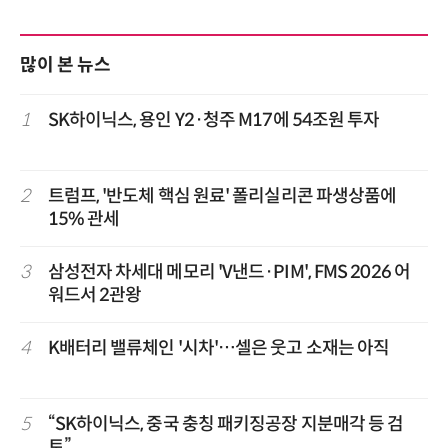
많이 본 뉴스
1
SK하이닉스, 용인 Y2·청주 M17에 54조원 투자
2
트럼프, '반도체 핵심 원료' 폴리실리콘 파생상품에
15% 관세
3
삼성전자 차세대 메모리 'V낸드·PIM', FMS 2026 어
워드서 2관왕
4
K배터리 밸류체인 '시차'…셀은 웃고 소재는 아직
5
“SK하이닉스, 중국 충칭 패키징공장 지분매각 등 검
토”