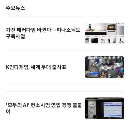
주요뉴스
가전 패러다임 바뀐다…파나소닉도
구독사업
K인디게임, 세계 무대 출사표
'모두의 AI' 컨소시엄 영입 경쟁 불붙
어