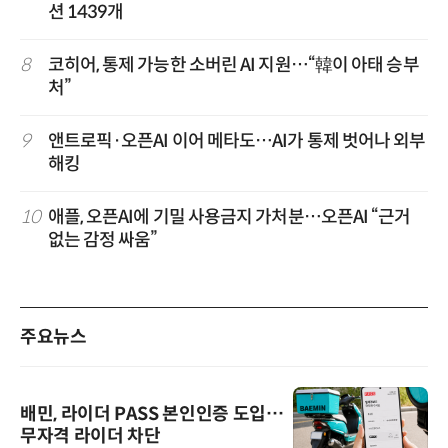
션 1439개
8
코히어, 통제 가능한 소버린 AI 지원…“韓이 아태 승부
처”
9
앤트로픽·오픈AI 이어 메타도…AI가 통제 벗어나 외부
해킹
10
애플, 오픈AI에 기밀 사용금지 가처분…오픈AI “근거
없는 감정 싸움”
주요뉴스
배민, 라이더 PASS 본인인증 도입…
무자격 라이더 차단