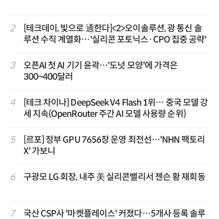
2
[테크데이, 빛으로 通한다]<2>오이솔루션, 광 통신 솔
루션 수직 계열화…'실리콘 포토닉스·CPO 집중 공략'
3
오픈AI 첫 AI 기기 윤곽…'도넛 모양'에 가격은
300~400달러
4
[테크 차이나] DeepSeek V4 Flash 1위… 중국 모델 강
세 지속(OpenRouter 주간 AI 모델 사용량 순위)
5
[르포] 정부 GPU 7656장 운영 최전선…'NHN 팩토리
X' 가보니
6
구광모 LG 회장, 내주 美 실리콘밸리서 젠슨 황 재회동
7
국산 CSP사 '마켓플레이스' 커졌다…5개사 등록 솔루