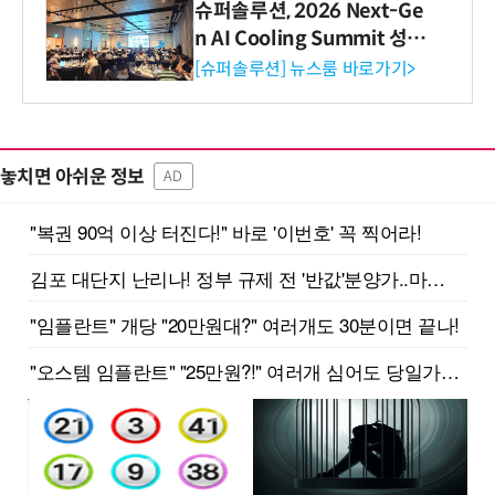
슈퍼솔루션, 2026 Next-Ge
n AI Cooling Summit 성황
리 성료
[슈퍼솔루션] 뉴스룸 바로가기>
놓치면 아쉬운 정보
AD