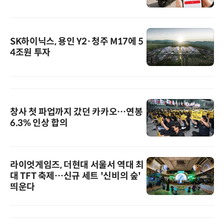
SK하이닉스, 용인 Y2·청주 M17에 5
4조원 투자
창사 첫 파업까지 갔던 카카오…연봉
6.3% 인상 합의
라이엇게임즈, 더현대 서울서 역대 최
대 TFT 축제…신규 세트 '신비의 숲'
띄운다