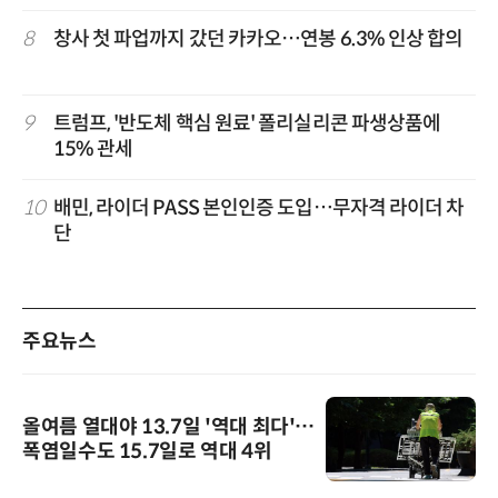
8
창사 첫 파업까지 갔던 카카오…연봉 6.3% 인상 합의
9
트럼프, '반도체 핵심 원료' 폴리실리콘 파생상품에
15% 관세
10
배민, 라이더 PASS 본인인증 도입…무자격 라이더 차
단
주요뉴스
올여름 열대야 13.7일 '역대 최다'…
폭염일수도 15.7일로 역대 4위