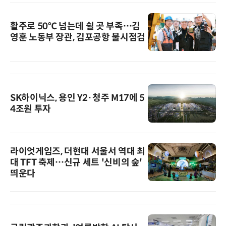
활주로 50℃ 넘는데 쉴 곳 부족…김
영훈 노동부 장관, 김포공항 불시점검
SK하이닉스, 용인 Y2·청주 M17에 5
4조원 투자
라이엇게임즈, 더현대 서울서 역대 최
대 TFT 축제…신규 세트 '신비의 숲'
띄운다