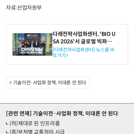
자료:산업자원부
다래전략사업화센터, 'BIO U
SA 2026'서 글로벌 빅파마
와의 비즈니스 미팅 지원…K
[다래전략사업화센터] 뉴스룸 바
로가기>
-바이오 해외 진출 교두보 확
보
기술이전·사업화 정책, 이대론 안 된다
[관련 연재]
기술이전·사업화 정책, 이대론 안 된다
(하)제대로 된 인프라를
(중)부처별 교통정리 시급