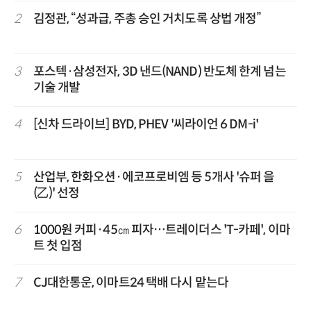
2
김정관, “성과급, 주총 승인 거치도록 상법 개정”
3
포스텍·삼성전자, 3D 낸드(NAND) 반도체 한계 넘는
기술 개발
4
[신차 드라이브] BYD, PHEV '씨라이언 6 DM-i'
5
산업부, 한화오션·에코프로비엠 등 5개사 '슈퍼 을
(乙)' 선정
6
1000원 커피·45㎝ 피자…트레이더스 'T-카페', 이마
트 첫 입점
7
CJ대한통운, 이마트24 택배 다시 맡는다