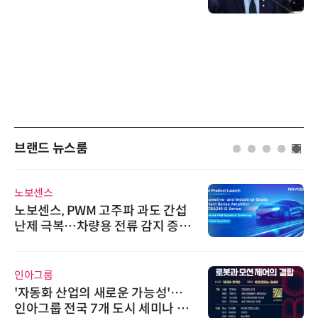
브랜드 뉴스룸
노보센스
노보센스, PWM 고주파 과도 간섭
난제 극복…차량용 전류 감지 증폭
기
인아그룹
'자동화 산업의 새로운 가능성'…
인아그룹 전국 7개 도시 세미나 페