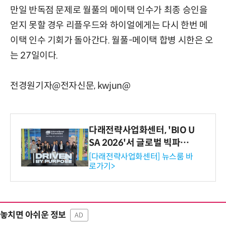
만일 반독점 문제로 월풀의 메이택 인수가 최종 승인을
얻지 못할 경우 리플우드와 하이얼에게는 다시 한번 메
이택 인수 기회가 돌아간다. 월풀-메이택 합병 시한은 오
는 27일이다.
전경원기자@전자신문, kwjun@
다래전략사업화센터, 'BIO U
SA 2026'서 글로벌 빅파마
와의 비즈니스 미팅 지원…K
[다래전략사업화센터] 뉴스룸 바
로가기>
-바이오 해외 진출 교두보 확
보
놓치면 아쉬운 정보
AD