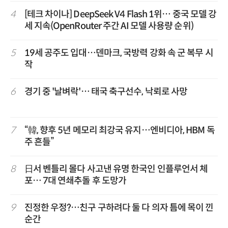
4
[테크 차이나] DeepSeek V4 Flash 1위… 중국 모델 강
세 지속(OpenRouter 주간 AI 모델 사용량 순위)
5
19세 공주도 입대…덴마크, 국방력 강화 속 군 복무 시
작
6
경기 중 '날벼락'… 태국 축구선수, 낙뢰로 사망
7
“韓, 향후 5년 메모리 최강국 유지…엔비디아, HBM 독
주 흔들”
8
日서 벤틀리 몰다 사고낸 유명 한국인 인플루언서 체
포… 7대 연쇄추돌 후 도망가
9
진정한 우정?…친구 구하려다 둘 다 의자 틈에 목이 낀
순간