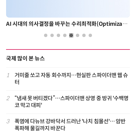
AI 시대의 의사결정을 바꾸는 수리최적화(Optimization): 실제 산업 적용 사례와 활용 전략
국제 많이 본 뉴스
1
거미줄 쏘고 자동 회수까지…현실판 스파이더맨 웹 슈
터
2
“냄새 못 버티겠다”…스파이더맨 상영 중 방귀 '수백명
코 막고 대피'
3
폭염에 다뉴브 강바닥서 드러난 '나치 침몰선'… 암반
폭파해 물길까지 바꾼다