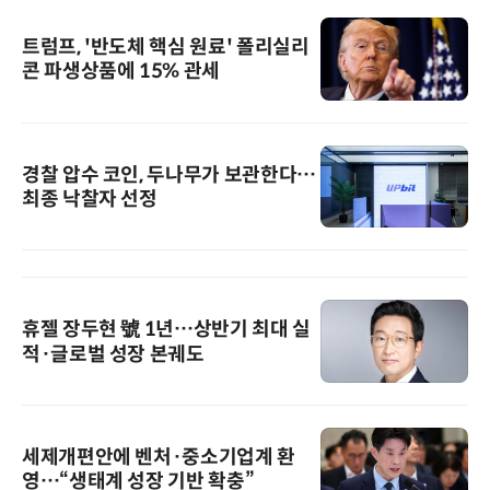
트럼프, '반도체 핵심 원료' 폴리실리
콘 파생상품에 15% 관세
경찰 압수 코인, 두나무가 보관한다…
최종 낙찰자 선정
휴젤 장두현 號 1년…상반기 최대 실
적·글로벌 성장 본궤도
세제개편안에 벤처·중소기업계 환
영…“생태계 성장 기반 확충”