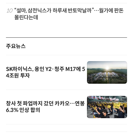
10
“설마, 삼전닉스가 하루새 반토막날까”…월가에 판돈
몰린다는데
주요뉴스
SK하이닉스, 용인 Y2·청주 M17에 5
4조원 투자
창사 첫 파업까지 갔던 카카오…연봉
6.3% 인상 합의