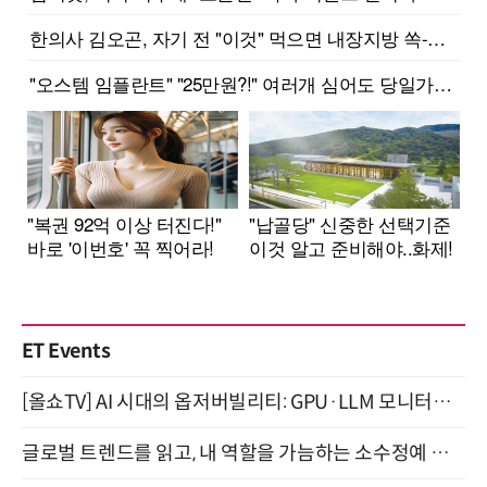
ET Events
[올쇼TV] AI 시대의 옵저버빌리티: GPU·LLM 모니터링부터 AI 기반 장애 대응까지 (8/11 생방송)
글로벌 트렌드를 읽고, 내 역할을 가늠하는 소수정예 실습 워크숍 (8/28)