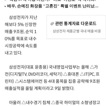
삼성전자가 지난
관련 통계자료 다운로드
해보다 5% 신장한
삼성전자 제품군별 국내 매출 비중
매출 9조원, 순익 1
0%를 목표로 내수
시장공략에 속도를
내고 있다.
삼성전자(대표 윤종용) 국내영업사업부는 올해 △가
전(디지털TV, DVD리코더, 세탁기) △휴대폰 △IT(PC, 프
린터) △시스템에어컨 등 4대 품목을 집중 공략해 9조원
매출실적을 올릴 계획이라고 9일 밝혔다.
아울러 △내수경기 침체 △중국 하이얼의 소형냉장고