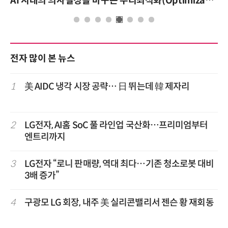
AI 시대의 의사결정을 바꾸는 수리최적화(Optimization): 실제 산업 적용 사례와 활용 전략
전자 많이 본 뉴스
1
美 AIDC 냉각 시장 공략… 日 뛰는데 韓 제자리
2
LG전자, AI홈 SoC 풀 라인업 국산화…프리미엄부터
엔트리까지
3
LG전자 “로니 판매량, 역대 최다…기존 청소로봇 대비
3배 증가”
4
구광모 LG 회장, 내주 美 실리콘밸리서 젠슨 황 재회동