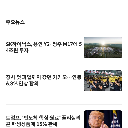
주요뉴스
SK하이닉스, 용인 Y2·청주 M17에 5
4조원 투자
창사 첫 파업까지 갔던 카카오…연봉
6.3% 인상 합의
트럼프, '반도체 핵심 원료' 폴리실리
콘 파생상품에 15% 관세