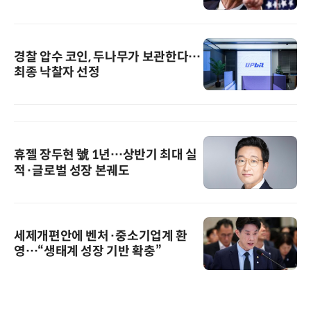
경찰 압수 코인, 두나무가 보관한다…
최종 낙찰자 선정
휴젤 장두현 號 1년…상반기 최대 실
적·글로벌 성장 본궤도
세제개편안에 벤처·중소기업계 환
영…“생태계 성장 기반 확충”