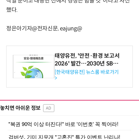
작일 뿐이고 대등한 선에서 경쟁은 힘들 것”이라고 자신
했다.
정은아기자@전자신문, eajung@
태양유전, '안전·환경 보고서
2026' 발간…2030년 SBT
수준 온실가스 감축 추진
[한국태양유전] 뉴스룸 바로가기
>
놓치면 아쉬운 정보
AD