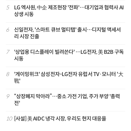
5
LG 엑사원, 中企 제조현장 '전파'…대기업과 협력사 AI
상생 시동
6
신일전자, '스마트 큐브 멀티탭' 출시…디지털 액세서
리 시장 진출
7
'상업용 디스플레이 빌려쓴다' …LG전자, 美 B2B 구독
시동
8
'게이밍위크' 삼성전자-LG전자 유럽서 TV·모니터 '大
戰'
9
“상장폐지 막아라”…중소 가전 기업, 주가 부양 '총력
전'
10
[사설] 美 AIDC 냉각 시장, 우리도 현지 대응을