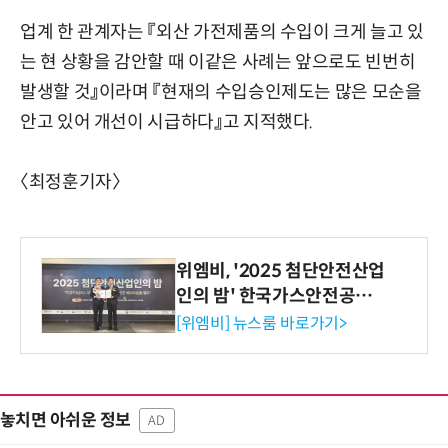
업계 한 관계자는 『외산 가전제품의 수입이 크게 늘고 있
는 현 상황을 감안할 때 이같은 사례는 앞으로도 빈번히
발생할 것』이라며 『현재의 수입승인제도는 많은 모순을
안고 있어 개선이 시급하다』고 지적했다.
〈최정훈기자〉
위엠비, '2025 첨단안전산업
인의 밤' 한국가스안전공사
사장상 수상
[위엠비] 뉴스룸 바로가기>
놓치면 아쉬운 정보
AD