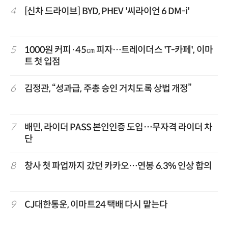
4
[신차 드라이브] BYD, PHEV '씨라이언 6 DM-i'
5
1000원 커피·45㎝ 피자…트레이더스 'T-카페', 이마
트 첫 입점
6
김정관, “성과급, 주총 승인 거치도록 상법 개정”
7
배민, 라이더 PASS 본인인증 도입…무자격 라이더 차
단
8
창사 첫 파업까지 갔던 카카오…연봉 6.3% 인상 합의
9
CJ대한통운, 이마트24 택배 다시 맡는다