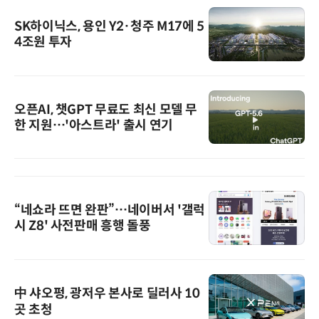
SK하이닉스, 용인 Y2·청주 M17에 5
4조원 투자
오픈AI, 챗GPT 무료도 최신 모델 무
한 지원…'아스트라' 출시 연기
“네쇼라 뜨면 완판”…네이버서 '갤럭
시 Z8' 사전판매 흥행 돌풍
中 샤오펑, 광저우 본사로 딜러사 10
곳 초청