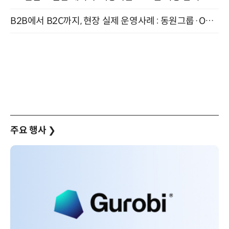
B2B에서 B2C까지, 현장 실제 운영사례 : 동원그룹·OCI·다이닝브랜즈그룹·당근 (8/27)
주요 행사
❯