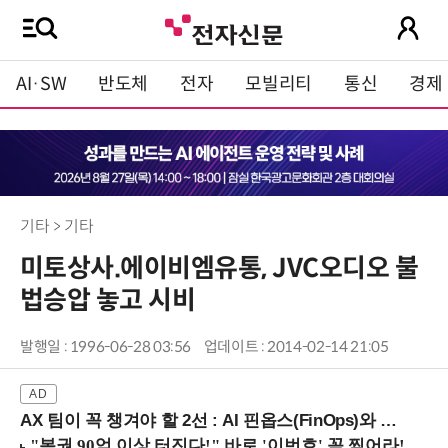
AI·SW
반도체
전자
모빌리티
통신
경제
기타 > 기타
미토상사.에이비엠유통, JVC오디오 불
법승압 놓고 시비
발행일 : 1996-06-28 03:56
업데이트 : 2014-02-14 21:05
AX 팀이 꼭 챙겨야 할 2선 : AI 핀옵스(FinOps)와 토큰 거버넌스 (8/21 잠실역)