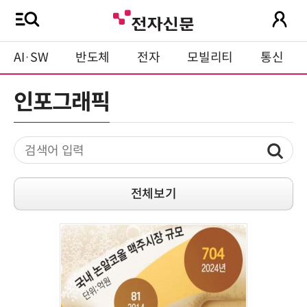
AI·SW
반도체
전자
모빌리티
통신
인포그래픽
전체보기